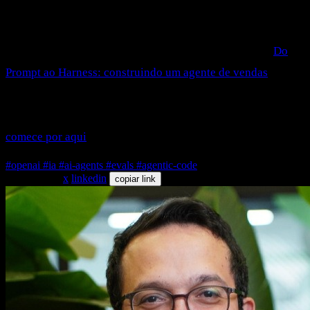
ambiente que decide se o agente vive ou trava. Se você quer
ver esse harness sendo construído do zero, do prompt até o
agente rodando, é o que a gente vai montar ao vivo no
Do
Prompt ao Harness: construindo um agente de vendas
:
código na tela, decisão de arquitetura na mesa, sem slide
motivacional. Se ainda tem dúvida do que é esse ambiente,
comece por aqui
e depois venha montar o seu.
#openai
#ia
#ai-agents
#evals
#agentic-code
compartilhar
x
linkedin
copiar link