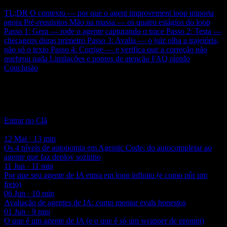
Neste post
TL;DR
O contexto — por que o agent improvement loop importa
agora
Pré-requisitos
Mão na massa — os quatro estágios do loop
Passo 1: Gera — rode o agente capturando o trace
Passo 2: Testa —
checagens duras primeiro
Passo 3: Avalia — o juiz olha a trajetória,
não só o texto
Passo 4: Corrige — e verifica que a correção não
quebrou nada
Limitações e pontos de atenção
FAQ rápido
Conclusão
Clã Beer and Code
Acompanhamento semanal com aula ao vivo e código real — a
maior comunidade de Engenharia de IA do Brasil.
Entrar no Clã
Você também pode gostar
12 Mai · 13 min
Os 4 níveis de autonomia em Agentic Code: do autocompletar ao
agente que faz deploy sozinho
11 Jun · 11 min
Por que seu agente de IA entra em loop infinito (e como pôr um
freio)
06 Jun · 10 min
Avaliação de agentes de IA: como montar evals honestos
01 Jun · 9 min
O que é um agente de IA (e o que é só um wrapper de prompt)