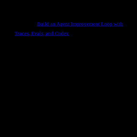
chamadas de API do agente + do juiz. O loop completo
do cookbook roda em ~20 min com os defaults.
Link útil:
Build an Agent Improvement Loop with
Traces, Evals, and Codex
.
O contexto — por que o agent
improvement loop importa agora
Até pouco tempo atrás, melhorar um agente era um ritual
manual e triste. Você lia o trace de uma conversa que deu
errado, achava no olho que o problema era o prompt, mexia
numa frase, rodava de novo, torcia. Sem número. Sem
garantia de que o ajuste não quebrou outros dez casos que
funcionavam.