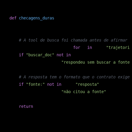
copiar
PYTHON
def
checagens_duras
(caso)
:
    falhas = []

# A tool de busca foi chamada antes de afirmar f
    tools_usadas = [t.name 
for
 t 
in
 caso[
"trajetoria
if
"buscar_doc"
not
in
 tools_usadas:

        falhas.append(
"respondeu sem buscar a fonte"
# A resposta tem o formato que o contrato exige?
if
"fonte:"
not
in
 caso[
"resposta"
].lower():

        falhas.append(
"não citou a fonte"
)

return
Se a checagem dura já reprova, nem chama o juiz. Você