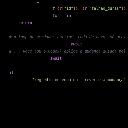
    score = 
1
 - len(reprovados) / len(resultados)

    diagnostico = [
f'
{r[
"id"
]}
: 
{r[
"falhas_duras"
]}
 
for
 r 
in
 reprovados]

return
 score, diagnostico

# o loop de verdade: corrige, roda de novo, só aceit
score_antes, diagnostico = 
await
# ... você (ou o Codex) aplica a mudança guiada pelo
score_depois, _ = 
await
 uma_iteracao(golden_set)

if
 score_depois <= score_antes:

    print(
"regrediu ou empatou — reverte a mudança"
A trava que faz isso ser engenharia e não esperança:
só
aceite a mudança se o score subir no golden set inteiro
.
Consertar o caso 7 e quebrar o caso 2 não é melhoria, é troca