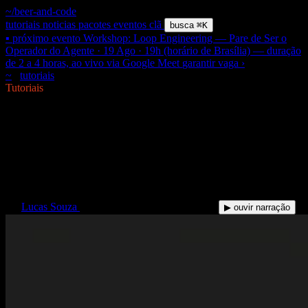
~/beer-and-code
tutoriais
noticias
pacotes
eventos
clã
busca
⌘K
▪ próximo evento
Workshop: Loop Engineering — Pare de Ser o
Operador do Agente · 19 Ago · 19h (horário de Brasília) — duração
de 2 a 4 horas, ao vivo via Google Meet
garantir vaga
›
~
/
tutoriais
/
agent-improvement-loop-melhora-proprio-codigo
$
Tutoriais
Agent improvement loop: o
ciclo que faz o agente melhorar
o próprio código
LS
Lucas Souza
·
18 Jun 2026
·
8 min de leitura
▶ ouvir narração