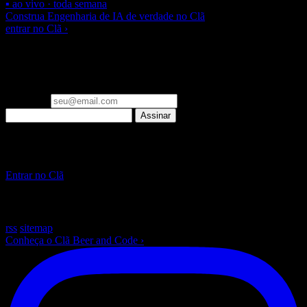
▪ ao vivo · toda semana
Construa Engenharia de IA de verdade no Clã
entrar no Clã ›
▪ newsletter
Um email por semana: o que importa em Engenharia de IA e
Laravel, já filtrado. Zero spam.
Seu email
Assinar
▪ Clã Beer and Code
Pare de só ler sobre IA. Construa, ao vivo, toda semana.
Entrar no Clã
~
/beer-and-code — escrito com ☕ e muito Laravel
rss
sitemap
Conheça o Clã Beer and Code
›