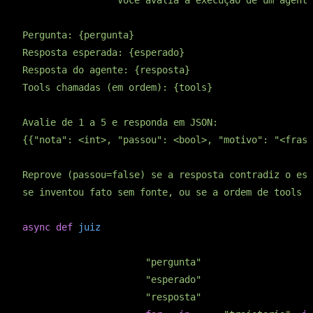
JUIZ_PROMPT = 
"""Você avalia a execução de um agente
Pergunta: {pergunta}

Resposta esperada: {esperado}

Resposta do agente: {resposta}

Tools chamadas (em ordem): {tools}

Avalie de 1 a 5 e responda em JSON:

{{"nota": <int>, "passou": <bool>, "motivo": "<frase
Reprove (passou=false) se a resposta contradiz o esp
se inventou fato sem fonte, ou se a ordem de tools f
async
def
juiz
(caso)
:
    prompt = JUIZ_PROMPT.format(

        pergunta=caso[
"pergunta"
],

        esperado=caso[
"esperado"
],

        resposta=caso[
"resposta"
],
