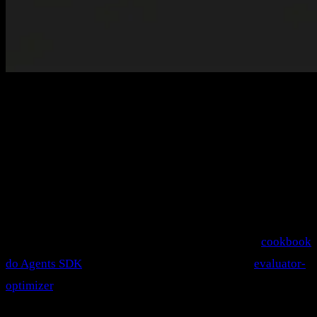
O pulo do gato não é o agente acertar de primeira. Isso
qualquer modelo grande faz num caso fácil. O pulo do gato é
o agente perceber que errou, medir o tamanho do erro e se
corrigir sozinho — sem você revisando log atrás de log no
domingo à noite.
Isso tem nome:
agent improvement loop
. É o ciclo de gera,
testa, avalia e corrige que a OpenAI formalizou no
cookbook
do Agents SDK
e que a Anthropic descreve como
evaluator-
optimizer
. Não é mágica. É engenharia de loop.