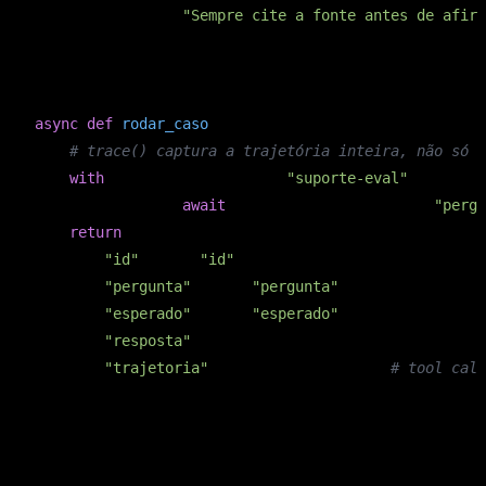
"Sempre cite a fonte antes de afirm
    tools=[buscar_doc, abrir_ticket],

)

async
def
rodar_caso
(caso)
:
# trace() captura a trajetória inteira, não só o
with
 trace(workflow_name=
"suporte-eval"
, group_i
        result = 
await
 Runner.run(agent, caso[
"pergu
return
 {

"id"
: caso[
"id"
],

"pergunta"
: caso[
"pergunta"
],

"esperado"
: caso[
"esperado"
],

"resposta"
: result.final_output,

"trajetoria"
: result.new_items,  
# tool call
O detalhe que separa amador de profissional: guardar