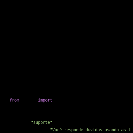
código, e depois fechar o ciclo.
Passo 1: Gera — rode o agente capturando o trace
Você não pode melhorar o que não mede. O primeiro passo é
rodar o agente envolvendo a execução num trace, pra
capturar não só a resposta final, mas toda a trajetória: quais
tools chamou, em que ordem, com quais parâmetros.
copiar
PYTHON
from
 agents 
import
 Agent, Runner, trace

agent = Agent(

    name=
"suporte"
,

    instructions=
"Você responde dúvidas usando as to