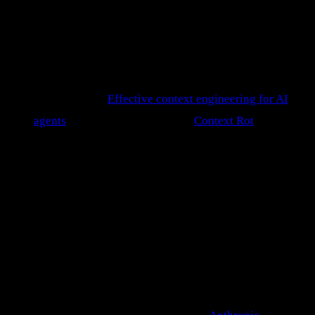
O que muda na prática:
você para de pensar "que
prompt mágico escrevo?" e passa a pensar "qual a
menor configuração de contexto que produz o
comportamento que eu quero?".
Leitura-base:
Effective context engineering for AI
agents
(Anthropic) e a pesquisa
Context Rot
(Chroma).
O que é engenharia de contexto (e
por que virou a habilidade que
importa)
A Anthropic define engenharia de contexto como o conjunto
de "estratégias para curar e manter o conjunto ótimo de