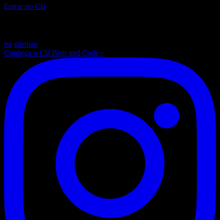
Entrar no Clã
~
/beer-and-code — escrito com ☕ e muito Laravel
rss
sitemap
Conheça o Clã Beer and Code
›