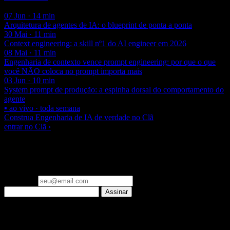
Você também pode gostar
07 Jun · 14 min
Arquitetura de agentes de IA: o blueprint de ponta a ponta
30 Mai · 11 min
Context engineering: a skill nº1 do AI engineer em 2026
08 Mai · 11 min
Engenharia de contexto vence prompt engineering: por que o que
você NÃO coloca no prompt importa mais
03 Jun · 10 min
System prompt de produção: a espinha dorsal do comportamento do
agente
▪ ao vivo · toda semana
Construa Engenharia de IA de verdade no Clã
entrar no Clã ›
▪ newsletter
Um email por semana: o que importa em Engenharia de IA e
Laravel, já filtrado. Zero spam.
Seu email
Assinar
▪ Clã Beer and Code
Pare de só ler sobre IA. Construa, ao vivo, toda semana.