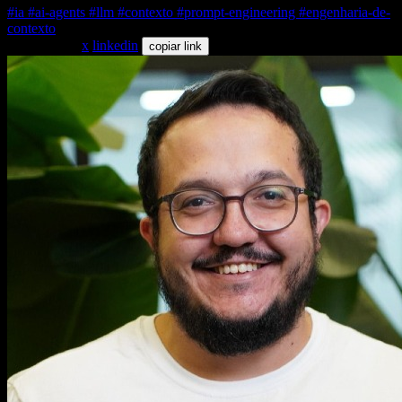
#ia
#ai-agents
#llm
#contexto
#prompt-engineering
#engenharia-de-
contexto
compartilhar
x
linkedin
copiar link