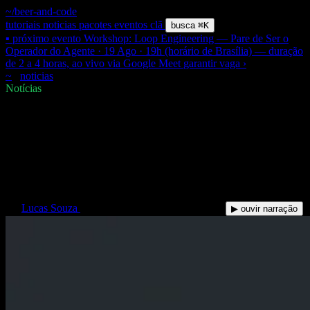
~/beer-and-code
tutoriais
noticias
pacotes
eventos
clã
busca
⌘K
▪ próximo evento
Workshop: Loop Engineering — Pare de Ser o
Operador do Agente · 19 Ago · 19h (horário de Brasília) — duração
de 2 a 4 horas, ao vivo via Google Meet
garantir vaga
›
~
/
noticias
/
engenharia-de-contexto-o-que-vai-no-prompt
$
Notícias
Engenharia de contexto: o que
vai no prompt (e o que NÃO
vai)
LS
Lucas Souza
·
01 Jun 2026
·
10 min de leitura
▶ ouvir narração