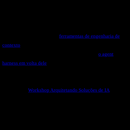
"mandar tudo por garantia".
O próximo passo dessa história é ainda mais arquitetura.
Compaction, memória externa, sub-agentes, recuperação
just-in-time: cada peça tem
ferramentas de engenharia de
contexto
próprias. Montar um agente que aguenta produção
é cada vez menos sobre o prompt e mais sobre
o agent
harness em volta dele
— o que o agente carrega, o que ele
busca, o que ele esquece. É exatamente esse tipo de decisão
de arquitetura que a gente coloca na mesa, com código
rodando, no
Workshop Arquitetando Soluções de IA
.
Seu agente não precisa de mais contexto. Precisa do
contexto certo. Decidir o que fica de fora é metade da
engenharia.