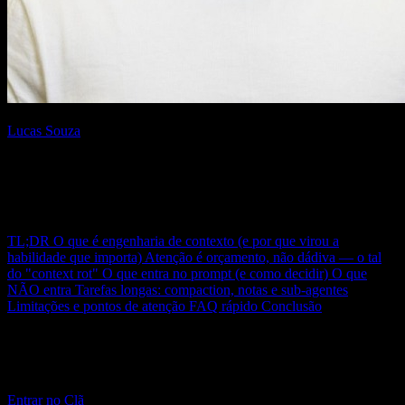
Escrito por
Lucas Souza
{AI Engineer} — apaixonado por Laravel, arquitetura de software e
construir produtos com impacto. Compartilho aqui tutoriais,
descobertas e reflexões sobre o dia a dia de engenharia.
Neste post
TL;DR
O que é engenharia de contexto (e por que virou a
habilidade que importa)
Atenção é orçamento, não dádiva — o tal
do "context rot"
O que entra no prompt (e como decidir)
O que
NÃO entra
Tarefas longas: compaction, notas e sub-agentes
Limitações e pontos de atenção
FAQ rápido
Conclusão
Clã Beer and Code
Acompanhamento semanal com aula ao vivo e código real — a
maior comunidade de Engenharia de IA do Brasil.
Entrar no Clã