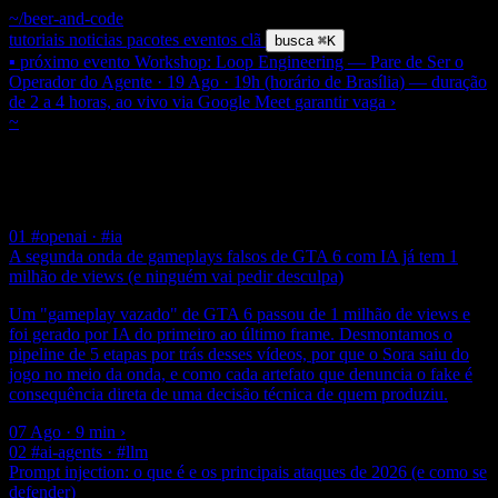
~/beer-and-code
tutoriais
noticias
pacotes
eventos
clã
busca
⌘K
▪ próximo evento
Workshop: Loop Engineering — Pare de Ser o
Operador do Agente · 19 Ago · 19h (horário de Brasília) — duração
de 2 a 4 horas, ao vivo via Google Meet
garantir vaga
›
~
/ tag /
#prompt-engineering
$ grep
#
Prompt Engineering
10 posts
01
#openai · #ia
A segunda onda de gameplays falsos de GTA 6 com IA já tem 1
milhão de views (e ninguém vai pedir desculpa)
Um "gameplay vazado" de GTA 6 passou de 1 milhão de views e
foi gerado por IA do primeiro ao último frame. Desmontamos o
pipeline de 5 etapas por trás desses vídeos, por que o Sora saiu do
jogo no meio da onda, e como cada artefato que denuncia o fake é
consequência direta de uma decisão técnica de quem produziu.
07 Ago · 9 min
›
02
#ai-agents · #llm
Prompt injection: o que é e os principais ataques de 2026 (e como se
defender)