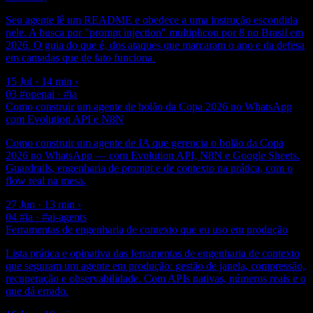
Seu agente lê um README e obedece a uma instrução escondida
nele. A busca por "prompt injection" multiplicou por 8 no Brasil em
2026. O guia do que é, dos ataques que marcaram o ano e da defesa
em camadas que de fato funciona.
15 Jul · 14 min
›
03
#openai · #ia
Como construir um agente de bolão da Copa 2026 no WhatsApp
com Evolution API e N8N
Como construir um agente de IA que gerencia o bolão da Copa
2026 no WhatsApp — com Evolution API, N8N e Google Sheets.
Guardrails, engenharia de prompt e de contexto na prática, com o
flow real na mesa.
27 Jun · 13 min
›
04
#ia · #ai-agents
Ferramentas de engenharia de contexto que eu uso em produção
Lista prática e opinativa das ferramentas de engenharia de contexto
que seguram um agente em produção: gestão de janela, compressão,
recuperação e observabilidade. Com APIs nativas, números reais e o
que dá errado.