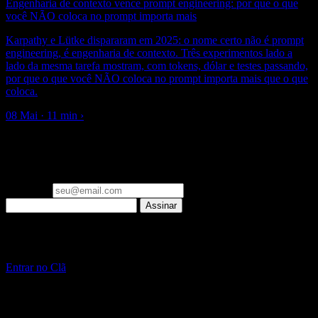
Engenharia de contexto vence prompt engineering: por que o que
você NÃO coloca no prompt importa mais
Karpathy e Lütke dispararam em 2025: o nome certo não é prompt
engineering, é engenharia de contexto. Três experimentos lado a
lado da mesma tarefa mostram, com tokens, dólar e testes passando,
por que o que você NÃO coloca no prompt importa mais que o que
coloca.
08 Mai · 11 min
›
▪ newsletter
Um email por semana: o que importa em Engenharia de IA e
Laravel, já filtrado. Zero spam.
Seu email
Assinar
▪ Clã Beer and Code
Pare de só ler sobre IA. Construa, ao vivo, toda semana.
Entrar no Clã
~
/beer-and-code — escrito com ☕ e muito Laravel