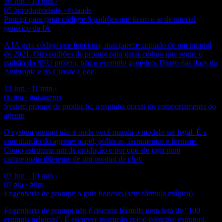
16 Jun · 10 min
›
05
#produtividade · #claude
Prompt para gerar código: 8 padrões que tiram o ar de tutorial
genérico da IA
A IA gera código que funciona, mas parece copiado de um tutorial
de 2021. Oito padrões de prompt para gerar código que segue o
padrão do SEU projeto, não o exemplo genérico. Direto das docs da
Anthropic e do Claude Code.
13 Jun · 11 min
›
06
#ia · #ai-agents
System prompt de produção: a espinha dorsal do comportamento do
agente
O system prompt não é onde você manda o modelo ser legal. É a
constituição do agente: papel, políticas, ferramentas e formato.
Como estruturar um de produção e por que ele joga num
campeonato diferente de um prompt de chat.
03 Jun · 10 min
›
07
#ia · #llm
Engenharia de prompt: o guia honesto (sem fórmula mágica)
Engenharia de prompt não é decorar fórmula nem lista de "100
prompts mágicos". É escrever instrução como contrato: estrutura,