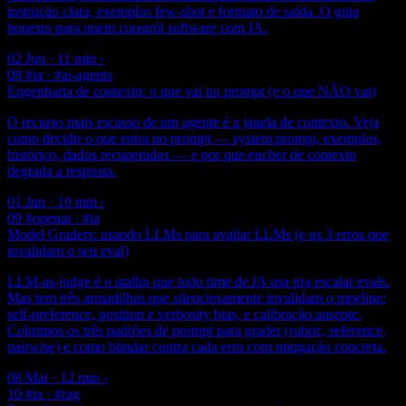
instrução clara, exemplos few-shot e formato de saída. O guia
honesto para quem constrói software com IA.
02 Jun · 11 min
›
08
#ia · #ai-agents
Engenharia de contexto: o que vai no prompt (e o que NÃO vai)
O recurso mais escasso de um agente é a janela de contexto. Veja
como decidir o que entra no prompt — system prompt, exemplos,
histórico, dados recuperados — e por que encher de contexto
degrada a resposta.
01 Jun · 10 min
›
09
#openai · #ia
Model Graders: usando LLMs para avaliar LLMs (e os 3 erros que
invalidam o seu eval)
LLM-as-judge é o atalho que todo time de IA usa pra escalar evals.
Mas tem três armadilhas que silenciosamente invalidam o pipeline:
self-preference, position e verbosity bias, e calibração ausente.
Cobrimos os três padrões de prompt para grader (rubric, reference,
pairwise) e como blindar contra cada erro com mitigação concreta.
08 Mai · 12 min
›
10
#ia · #rag