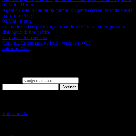
09 Mai · 11 min
Agentic Code: o que muda quando o agente escreve, executa e testa
o próprio código
02 Mai · 9 min
O paradoxo da especificação: quando SDD vira overengineering
disfarçado de boa prática
▪ ao vivo · toda semana
Construa Engenharia de IA de verdade no Clã
entrar no Clã ›
▪ newsletter
Um email por semana: o que importa em Engenharia de IA e
Laravel, já filtrado. Zero spam.
Seu email
Assinar
▪ Clã Beer and Code
Pare de só ler sobre IA. Construa, ao vivo, toda semana.
Entrar no Clã
~
/beer-and-code — escrito com ☕ e muito Laravel