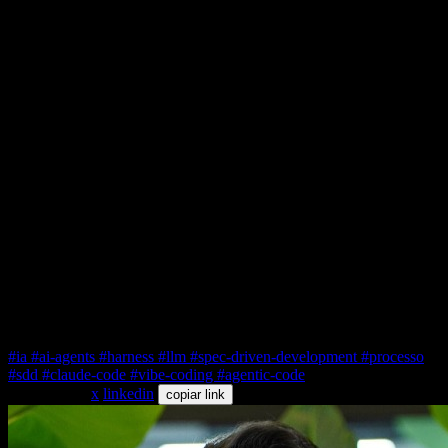
O dev sênior em 2026 não é o que escolhe um paradigma e
se casa com ele. É o que tem repertório pra trocar de
paradigma três vezes no mesmo dia (protótipo de manhã em
vibe coding, feature de produto à tarde em agentic,
arquitetura de novo serviço crítico à noite em SDD) sem
perder a régua de qualidade em nenhum.
E nada disso funciona sem harness. Modelo top sem hook,
sem eval, sem guardrail, sem slash command sob medida, é
potência sem chassi. O paradigma só vira engenharia quando
o harness segura.
#ia
#ai-agents
#harness
#llm
#spec-driven-development
#processo
#sdd
#claude-code
#vibe-coding
#agentic-code
compartilhar
x
linkedin
copiar link