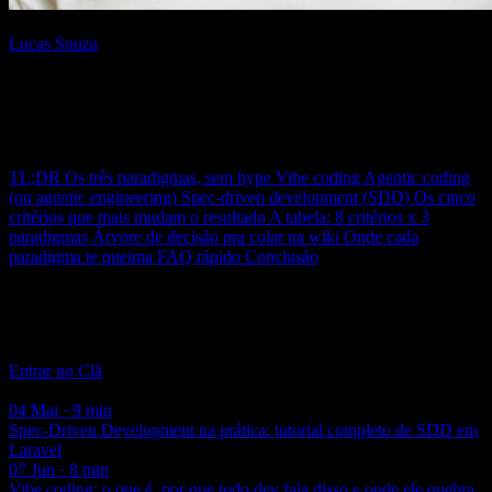
Escrito por
Lucas Souza
{AI Engineer} — apaixonado por Laravel, arquitetura de software e
construir produtos com impacto. Compartilho aqui tutoriais,
descobertas e reflexões sobre o dia a dia de engenharia.
Neste post
TL;DR
Os três paradigmas, sem hype
Vibe coding
Agentic coding
(ou agentic engineering)
Spec-driven development (SDD)
Os cinco
critérios que mais mudam o resultado
A tabela: 8 critérios x 3
paradigmas
Árvore de decisão pra colar na wiki
Onde cada
paradigma te queima
FAQ rápido
Conclusão
Clã Beer and Code
Acompanhamento semanal com aula ao vivo e código real — a
maior comunidade de Engenharia de IA do Brasil.
Entrar no Clã
Você também pode gostar
04 Mai · 9 min
Spec-Driven Development na prática: tutorial completo de SDD em
Laravel
07 Jun · 8 min
Vibe coding: o que é, por que todo dev fala disso e onde ele quebra