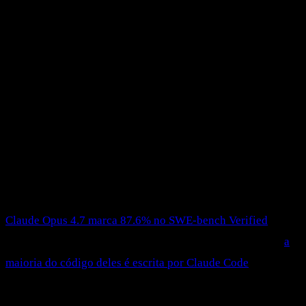
Agentic coding (ou agentic engineering)
Karpathy renomeou pra deixar claro que não é "vibe coding
com mais tokens". Definição operacional: você
orquestra
agentes capazes
(Claude Code, Codex, Cursor em modo
agent) que quebram tarefa, usam ferramentas, rodam testes,
recuperam de erros e iteram. Você atua como oversight: lê os
diffs, valida o output contra um padrão de qualidade,
mantém a accountability.
O número que sustenta o paradigma é benchmark de modelo.
Claude Opus 4.7 marca 87.6% no SWE-bench Verified
em
maio de 2026, e a Anthropic já admitiu publicamente que
a
maioria do código deles é escrita por Claude Code
. Não é
hype: é a régua atual.