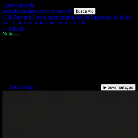
~/beer-and-code
tutoriais
noticias
pacotes
eventos
clã
busca
⌘K
▪ Clã Beer and Code
a maior comunidade de Engenharia de IA do
Brasil · ao vivo, toda semana
entrar no Clã
›
~
/
noticias
/
agentic-code-vs-vibe-coding-vs-sdd-tabela-decisao
$
Notícias
Agentic Code vs Vibe Coding
vs SDD: a tabela definitiva pra
escolher por contexto
LS
Lucas Souza
·
11 Mai 2026
·
10 min de leitura
▶ ouvir narração