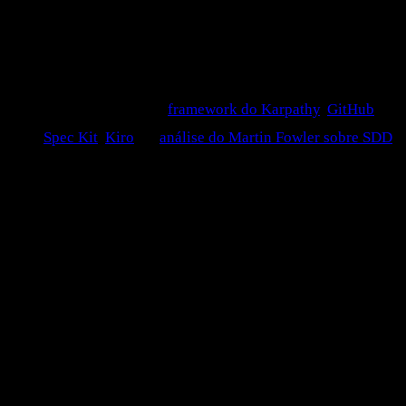
Para quem:
dev que precisa decidir, esta semana, que
paradigma aplicar em qual feature.
Saída:
tabela com 8 critérios e árvore de decisão.
Fontes principais:
framework do Karpathy
,
GitHub
Spec Kit
,
Kiro
e a
análise do Martin Fowler sobre SDD
.
Os três paradigmas, sem hype
A briga começa porque ninguém define. Cada um usa o
termo do jeito que quer. Vamos travar a definição
operacional dos três antes de qualquer comparação.
Vibe coding
Termo cunhado pelo Karpathy em 2025 e atualizado por ele