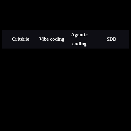
A tabela: 8 critérios x 3 paradigmas
Agentic
Critério
Vibe coding
SDD
coding
Feature de
Greenfield bem
Protótipo,
produto,
definido,
Tipo de tarefa
exploração,
refator
sistema crítico,
ideal
script de
médio, bug
contrato
uso único
não-trivial
externo
Indiferente
Sênior ou
Time com
Maturidade do
(até júnior
pair com
cultura de
time
puro)
sênior
spec/revisão
Baixa
Média a alta