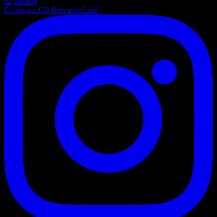
rss
sitemap
Conheça o Clã Beer and Code
›