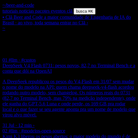
~/beer-and-code
tutoriais
noticias
pacotes
eventos
clã
busca
⌘K
▪ Clã Beer and Code
a maior comunidade de Engenharia de IA do
Brasil · ao vivo, toda semana
entrar no Clã
›
~
/ tag /
#modelos-open-source
$ grep
#
Modelos Open Source
15 posts
01
#llm · #custos
DeepSeek V4 Flash 0731: pesos novos, 82,7 no Terminal Bench e a
conta que dói na OpenAI
A DeepSeek republicou os pesos do V4-Flash em 31/07 sem mudar
o nome do modelo na API: quem chama deepseek-v4-flash acordou
rodando outro modelo, sem changelog. Os números reais do 0731
(82,7 no Terminal Bench, mas 79% na medição independente), onde
ele ganha do GPT-5.6 Luna e onde perde, os 169 GB pra rodar
local e o que fazer se seu agente aponta pra um nome de modelo que
virou alvo móvel.
31 Jul · 12 min
›
02
#llm · #modelos-open-source
Kimi K3 liberou os pesos abertos: o maior modelo do mundo é de