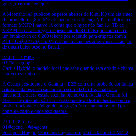
graça, mas roda em quê?
A Moonshot AI publicou os pesos abertos do Kimi K3 um dia antes
do prometido: 2,8 trilhões de parâmetros, licença MIT modificada e
formato MXFP4 nativo. A conta que o hype não faz: 1,4 TB de
VRAM só para carregar os pesos, nó de 8 GPUs que não fecha e
um break-even de 6.200 tokens por segundo para empatar com a
API a US$ 3 / US$ 15. Mais o que as sanções americanas alcançam
de quem baixa peso no Brasil.
27 Jul · 14 min
›
03
#ia · #google
Cactus Hybrid: o modelo local que sabe quando está errado e chama
a nuvem sozinho
A Cactus pós-treinou o Gemma 4 E2B com uma probe de confiança
nativa: cada resposta sai com um score de 0 a 1 e, abaixo do
threshold, a query escala sozinha pra nuvem. Iguala o Gemini 3.1
Flash-Lite roteando só 15-55% das queries. Destrinchamos como a
probe funciona, o código de integração (o roteamento é um if), a
conta de custo e onde isso quebra.
25 Jul · 8 min
›
04
#openai · #ai-agents
Por que a Hugging Face investigou o próprio hack com GLM 5.2,