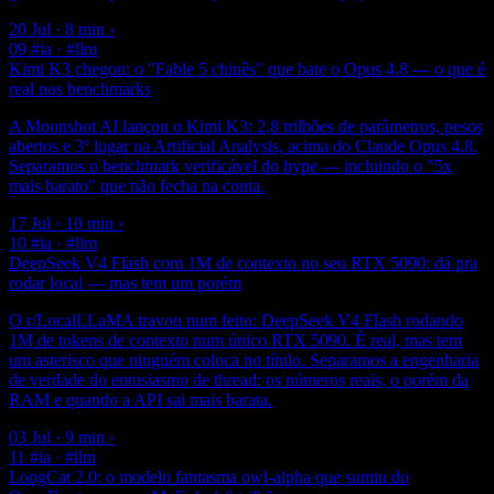
20 Jul · 8 min
›
09
#ia · #llm
Kimi K3 chegou: o "Fable 5 chinês" que bate o Opus 4.8 — o que é
real nos benchmarks
A Moonshot AI lançou o Kimi K3: 2,8 trilhões de parâmetros, pesos
abertos e 3º lugar na Artificial Analysis, acima do Claude Opus 4.8.
Separamos o benchmark verificável do hype — incluindo o "5x
mais barato" que não fecha na conta.
17 Jul · 10 min
›
10
#ia · #llm
DeepSeek V4 Flash com 1M de contexto no seu RTX 5090: dá pra
rodar local — mas tem um porém
O r/LocalLLaMA travou num feito: DeepSeek V4 Flash rodando
1M de tokens de contexto num único RTX 5090. É real, mas tem
um asterisco que ninguém coloca no título. Separamos a engenharia
de verdade do entusiasmo de thread: os números reais, o porém da
RAM e quando a API sai mais barata.
03 Jul · 9 min
›
11
#ia · #llm
LongCat 2.0: o modelo fantasma owl-alpha que sumiu do