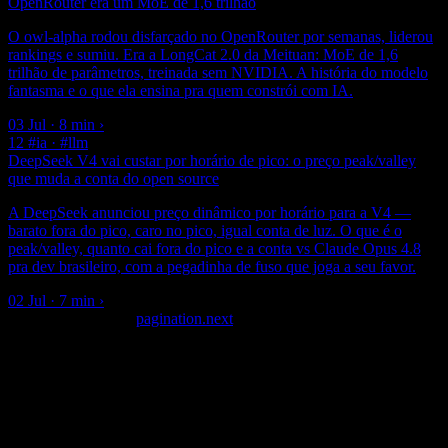
OpenRouter era um MoE de 1,6 trilhão
O owl-alpha rodou disfarçado no OpenRouter por semanas, liderou
rankings e sumiu. Era a LongCat 2.0 da Meituan: MoE de 1,6
trilhão de parâmetros, treinada sem NVIDIA. A história do modelo
fantasma e o que ela ensina pra quem constrói com IA.
03 Jul · 8 min
›
12
#ia · #llm
DeepSeek V4 vai custar por horário de pico: o preço peak/valley
que muda a conta do open source
A DeepSeek anunciou preço dinâmico por horário para a V4 —
barato fora do pico, caro no pico, igual conta de luz. O que é o
peak/valley, quanto cai fora do pico e a conta vs Claude Opus 4.8
pra dev brasileiro, com a pegadinha de fuso que joga a seu favor.
02 Jul · 7 min
›
pagination.previous
pagination.next
Showing
1
to
12
of
15
results