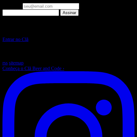
Seu email
Assinar
▪ Clã Beer and Code
Pare de só ler sobre IA. Construa, ao vivo, toda semana.
Entrar no Clã
~
/beer-and-code — escrito com ☕ e muito Laravel
rss
sitemap
Conheça o Clã Beer and Code
›