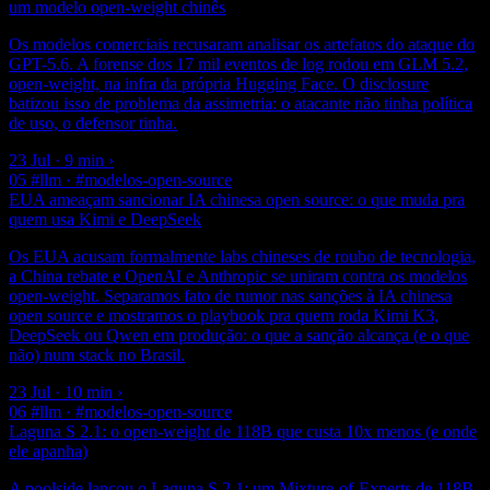
um modelo open-weight chinês
Os modelos comerciais recusaram analisar os artefatos do ataque do
GPT-5.6. A forense dos 17 mil eventos de log rodou em GLM 5.2,
open-weight, na infra da própria Hugging Face. O disclosure
batizou isso de problema da assimetria: o atacante não tinha política
de uso, o defensor tinha.
23 Jul · 9 min
›
05
#llm · #modelos-open-source
EUA ameaçam sancionar IA chinesa open source: o que muda pra
quem usa Kimi e DeepSeek
Os EUA acusam formalmente labs chineses de roubo de tecnologia,
a China rebate e OpenAI e Anthropic se uniram contra os modelos
open-weight. Separamos fato de rumor nas sanções à IA chinesa
open source e mostramos o playbook pra quem roda Kimi K3,
DeepSeek ou Qwen em produção: o que a sanção alcança (e o que
não) num stack no Brasil.
23 Jul · 10 min
›
06
#llm · #modelos-open-source
Laguna S 2.1: o open-weight de 118B que custa 10x menos (e onde
ele apanha)
A poolside lançou o Laguna S 2.1: um Mixture-of-Experts de 118B