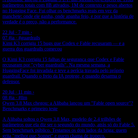
parâmetros totais com 8B ativados, 1M de contexto e pesos abertos
no Hugging Face. Fui olhar os benchmarks reais em vez da
manchete: onde ele ganha, onde apanha feio, e por que a história de
verdade é o preço, não a performance.
22 Jul · 7 min
›
07
#ia · #guardrails
Kimi K3 corrigiu 15 bugs que Codex e Fable recusaram — e a
guerra dos guardrails começou
O Kimi K3 corrigiu 15 falhas de segurança que Codex e Fable
recusaram por "cyber guardrails". Na mesma semana, a
HuggingFace foi invadida e teve a perícia travada pelo próprio
guardrail. Quando o freio da IA protege, e quando desarma o
defensor.
20 Jul · 11 min
›
08
#ia · #llm
Qwen 3.8 Max chegou: a Alibaba lançou um "Fable open source"?
Benchmarks e primeiro teste
A Alibaba soltou o Qwen 3.8 Max, modelo de 2.4 trilhões de
parâmetros que ela diz ser o segundo do mundo, atrás só do Fable 5.
Sem benchmark público. Testamos os dois lados da briga: quem
grita "melhor que Sonnet" e quem chama de tropeço.