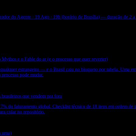
dor do Agente · 19 Ago · 19h (horário de Brasília) — duração de 2 a
Mythos e o Fable do ar (e o processo que quer reverter)
ualquer estrangeiro — e o Brasil caiu no bloqueio por tabela. Uma em
 o processo pode mudar.
brasileiros que vendem pra fora
é 7% do faturamento global. Checklist técnico de 18 itens em ordem d
 colar no repositório.
a uma)