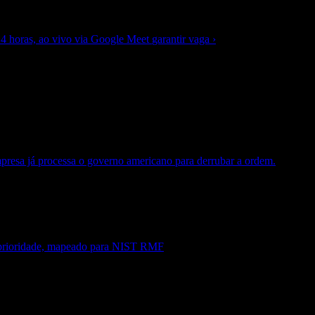
 4 horas, ao vivo via Google Meet
garantir vaga
›
presa já processa o governo americano para derrubar a ordem.
e prioridade, mapeado para NIST RMF