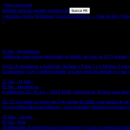
~/beer-and-code
tutoriais
noticias
pacotes
eventos
clã
busca
⌘K
▪ próximo evento
Workshop: Loop Engineering — Pare de Ser o Opera
~
/ tag /
#brasil
$ grep
#
Brasil
7 posts
01
#ia · #exportacao
Anthropic com acesso bloqueado no Brasil: por que os EUA tiraram o 
Os EUA mandaram a Anthropic desligar o Fable 5 e o Mythos 5 para q
Explicamos o que a diretiva proíbe, por que você foi afetado e o que
27 Jun · 11 min
›
02
#ia · #produto-ia
Compliance EU AI Act + NIST RMF: checklist de 18 itens para times 
EU AI Act entra em vigor em 2 de agosto de 2026, com multas de at
(Govern/Map/Measure/Manage), com templates Markdown prontos para
30 Mai · 14 min
›
03
#ia · #rag
30 perguntas de entrevista para AI engineer (e como eu respondo cad