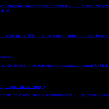
s) de entrevistas para AI engineer em maio de 2026. Pra cada uma: respos
 de IA.
de ruído: quatro skills que sobem (context engineering, evals, harness 
asileiro
abalho do AI engineer brasileiro, com comparativo Gemini 3.5 Flash x 
ga (e o que cada uma entrega)
cala real é outra. Mapa de 6 senioridades de AI Engineer no Brasil em 