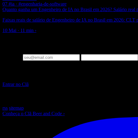
07
#ia · #engenharia-de-software
Quanto ganha um Engenheiro de IA no Brasil em 2026? Salário real po
Faixas reais de salário de Engenheiro de IA no Brasil em 2026: CLT p
10 Mai · 11 min
›
▪ newsletter
Um email por semana: o que importa em Engenharia de IA e Laravel, j
Seu email
▪ Clã Beer and Code
Pare de só ler sobre IA. Construa, ao vivo, toda semana.
Entrar no Clã
~
/beer-and-code — escrito com ☕ e muito Laravel
rss
sitemap
Conheça o Clã Beer and Code
›