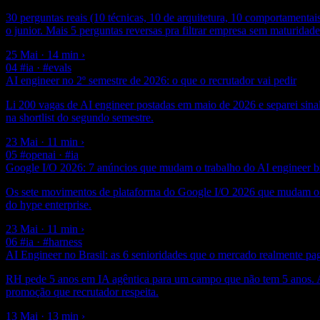
30 perguntas reais (10 técnicas, 10 de arquitetura, 10 comportamentai
o junior. Mais 5 perguntas reversas pra filtrar empresa sem maturidade
25 Mai · 14 min
›
04
#ia · #evals
AI engineer no 2º semestre de 2026: o que o recrutador vai pedir
Li 200 vagas de AI engineer postadas em maio de 2026 e separei sinal 
na shortlist do segundo semestre.
23 Mai · 11 min
›
05
#openai · #ia
Google I/O 2026: 7 anúncios que mudam o trabalho do AI engineer br
Os sete movimentos de plataforma do Google I/O 2026 que mudam o tr
do hype enterprise.
23 Mai · 11 min
›
06
#ia · #harness
AI Engineer no Brasil: as 6 senioridades que o mercado realmente pa
RH pede 5 anos em IA agêntica para um campo que não tem 5 anos. A es
promoção que recrutador respeita.
13 Mai · 13 min
›