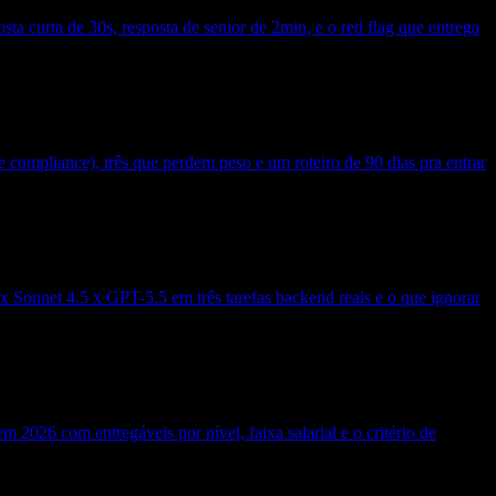
ta curta de 30s, resposta de senior de 2min, e o red flag que entrega
e compliance), três que perdem peso e um roteiro de 90 dias pra entrar
Sonnet 4.5 x GPT-5.5 em três tarefas backend reais e o que ignorar
2026 com entregáveis por nível, faixa salarial e o critério de