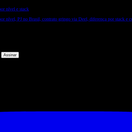
r nível e stack
or nível, PJ no Brasil, contrato gringo via Deel, diferença por stack e
á filtrado. Zero spam.
Assinar