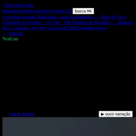
~/beer-and-code
tutoriais
noticias
pacotes
eventos
clã
busca
⌘K
▪ próximo evento
Workshop: Loop Engineering — Pare de Ser o
Operador do Agente · 19 Ago · 19h (horário de Brasília) — duração
de 2 a 4 horas, ao vivo via Google Meet
garantir vaga
›
~
/
noticias
/
anthropic-acesso-bloqueado-brasil
$
Notícias
Anthropic com acesso
bloqueado no Brasil: por que
os EUA tiraram o Mythos e o
Fable do ar (e o processo que
quer reverter)
LS
Lucas Souza
·
27 Jun 2026
·
11 min de leitura
▶ ouvir narração