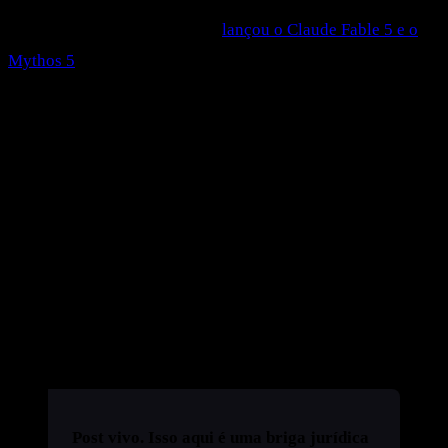
de junho de 2026 a Anthropic
lançou o Claude Fable 5 e o
Mythos 5
, os modelos mais poderosos que ela já colocou no
mercado. Três dias depois, em 12 de junho, o governo
americano mandou desligar os dois. Para qualquer
estrangeiro. Você, dev brasileiro, entrou no balde do
"estrangeiro" sem nunca ter aparecido em lista nenhuma.
Neste post eu explico o que a diretiva proíbe na prática, por
que o Brasil cai no bloqueio por tabela, e o que o processo
da Legion LegalTech pode mudar. Vou separar o que é fato
documentado do que é especulação — porque nesse assunto
tem muita gente chutando.
Post vivo.
Isso aqui é uma briga jurídica