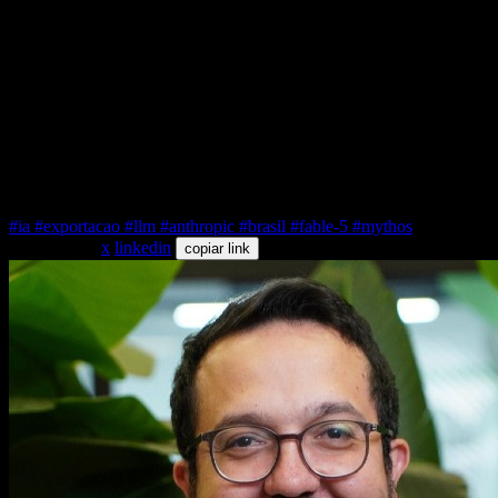
Vou manter este post atualizado conforme o processo da
Legion andar. Se a liminar sair, se a ordem cair, se o BIS
recuar — você lê aqui, com a data. Por enquanto, o que vale
é o fato: bloqueado, processado, indefinido. E o seu harness
não pode depender de um final feliz que ainda não veio.
#ia
#exportacao
#llm
#anthropic
#brasil
#fable-5
#mythos
compartilhar
x
linkedin
copiar link