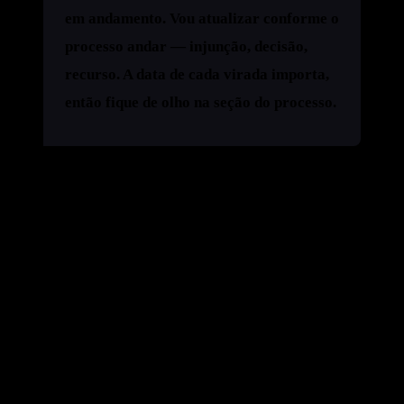
em andamento. Vou atualizar conforme o
processo andar — injunção, decisão,
recurso. A data de cada virada importa,
então fique de olho na seção do processo.
TL;DR
O que é:
o Departamento de Comércio dos EUA
ordenou que a Anthropic bloqueasse o Fable 5 e o
Mythos 5 para "qualquer estrangeiro", dentro ou fora
dos EUA.
Por que te afeta:
como a Anthropic não consegue
checar nacionalidade em tempo real, ela desligou os