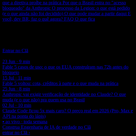
que a diretiva proíbe na prática
Por que o Brasil entra no "acesso
bloqueado" da Anthropic
O processo da Legion: o que está pedido
(e o que ainda não foi decidido)
O que pode mudar a partir daqui
E
você, dev BR, faz o quê agora?
FAQ
O que fica
Clã Beer and Code
Acompanhamento semanal com aula ao vivo e código real — a
maior comunidade de Engenharia de IA do Brasil.
Entrar no Clã
Você também pode gostar
23 Jun · 9 min
Fable 5 casos de uso: o que os EUA construíram nas 72h antes do
bloqueio
15 Jul · 11 min
Fable 5 voltou: cota, créditos à parte e o que muda na prática
25 Jun · 8 min
Anthropic vai exigir verificação de identidade no Claude? O que
muda (e o que não) pra quem usa no Brasil
02 Jul · 10 min
Claude Code ficou 5x mais caro? O preço real em 2026 (Pro, Max e
API na ponta do lápis)
▪ ao vivo · toda semana
Construa Engenharia de IA de verdade no Clã
entrar no Clã ›