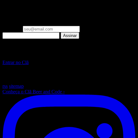
▪ newsletter
Um email por semana: o que importa em Engenharia de IA e
Laravel, já filtrado. Zero spam.
Seu email
Assinar
▪ Clã Beer and Code
Pare de só ler sobre IA. Construa, ao vivo, toda semana.
Entrar no Clã
~
/beer-and-code — escrito com ☕ e muito Laravel
rss
sitemap
Conheça o Clã Beer and Code
›