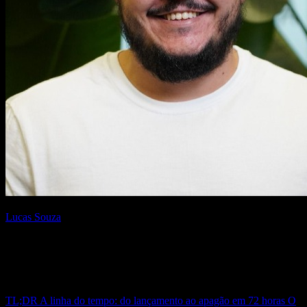
Escrito por
Lucas Souza
{AI Engineer} — apaixonado por Laravel, arquitetura de software e
construir produtos com impacto. Compartilho aqui tutoriais,
descobertas e reflexões sobre o dia a dia de engenharia.
Neste post
TL;DR
A linha do tempo: do lançamento ao apagão em 72 horas
O