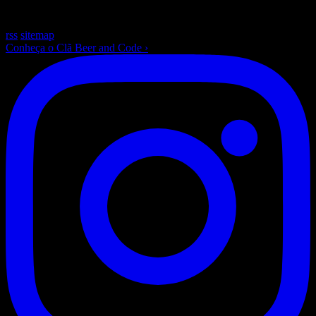
~
/beer-and-code — escrito com ☕ e muito Laravel
rss
sitemap
Conheça o Clã Beer and Code
›