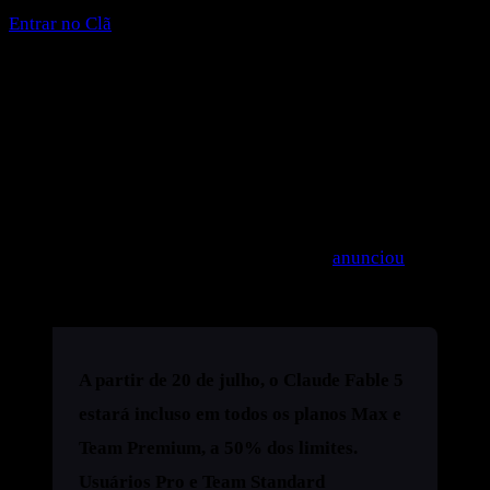
Entrar no Clã
Atualização 20/07: Fable 5 incluso
nos planos Max (e US$ 100 de crédito
no Pro)
Em 17/07, o perfil oficial do Claude no X
anunciou
a
mudança mais relevante desde o retorno. Em tradução livre:
A partir de 20 de julho, o Claude Fable 5
estará incluso em todos os planos Max e
Team Premium, a 50% dos limites.
Usuários Pro e Team Standard