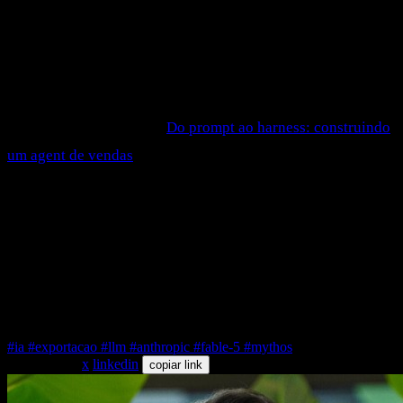
do dia 20.
O que sobrevive a isso é o que você constrói
ao redor
do
modelo: o harness, o roteamento, os fallbacks, a avaliação, o
contexto. É exatamente esse o tipo de engenharia que a
gente coloca na mesa no
Do prompt ao harness: construindo
um agent de vendas
— construindo do zero um agente de
vendas plugado num e-commerce, com foco em camada de
orquestração, não em depender de um modelo específico.
O Fable 5 voltou. A pergunta certa nunca foi "quando" — é
se a sua aplicação está montada pra não se importar tanto
com a resposta.
#ia
#exportacao
#llm
#anthropic
#fable-5
#mythos
compartilhar
x
linkedin
copiar link