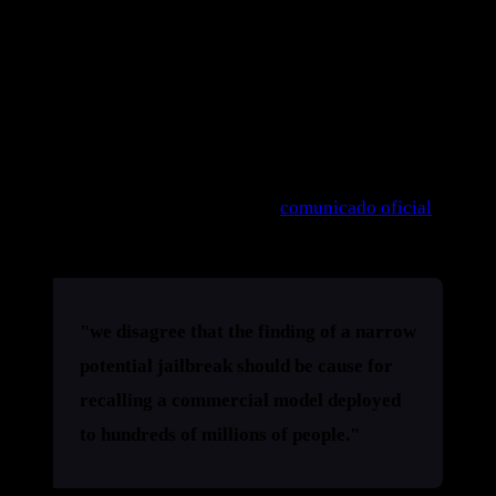
capacidade sensível — cibersegurança ofensiva, triagem de
biodefesa. A faísca, segundo CNBC e Axios, veio de
pesquisadores da Amazon, que teriam usado uma sequência
de prompts para arrancar do Fable 5 informação útil a
ciberataque.
A Anthropic discordou na lata. No
comunicado oficial
, a
frase é direta:
"we disagree that the finding of a narrow
potential jailbreak should be cause for
recalling a commercial model deployed
to hundreds of millions of people."