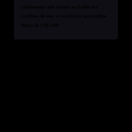
continuam com acesso ao Fable via
créditos de uso, e receberão um crédito
único de US$ 100.
O que muda na prática:
Max (US$ 100/US$ 200 por mês) e Team Premium:
o
Fable 5 volta a ser
parte do plano
— até 50% dos
limites semanais, sem comprar crédito pra esse uso. Só
acima do teto entra crédito à parte.
Pro e Team Standard:
seguem no modelo de créditos
de uso, mas ganham
US$ 100 de crédito único
pra
gastar no modelo.
O motivo declarado:
o próprio anúncio admite que a