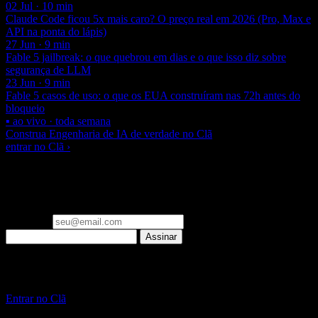
02 Jul · 10 min
Claude Code ficou 5x mais caro? O preço real em 2026 (Pro, Max e
API na ponta do lápis)
27 Jun · 9 min
Fable 5 jailbreak: o que quebrou em dias e o que isso diz sobre
segurança de LLM
23 Jun · 9 min
Fable 5 casos de uso: o que os EUA construíram nas 72h antes do
bloqueio
▪ ao vivo · toda semana
Construa Engenharia de IA de verdade no Clã
entrar no Clã ›
▪ newsletter
Um email por semana: o que importa em Engenharia de IA e
Laravel, já filtrado. Zero spam.
Seu email
Assinar
▪ Clã Beer and Code
Pare de só ler sobre IA. Construa, ao vivo, toda semana.
Entrar no Clã