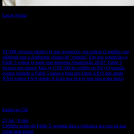
Escrito por
Lucas Souza
{AI Engineer} — apaixonado por Laravel, arquitetura de software e
construir produtos com impacto. Compartilho aqui tutoriais,
descobertas e reflexões sobre o dia a dia de engenharia.
Neste post
TL;DR (resumo rápido)
O que aconteceu, em ordem
O gatilho: um
jailbreak que a Anthropic chama de "estreito"
Em que condições o
Fable 5 voltou (a parte que importa)
Atualização 20/07: Fable 5
incluso nos planos Max (e US$ 100 de crédito no Pro)
O guarda-
costas: quando o Fable 5 passa a bola pro Opus 4.8
O que ainda
NÃO voltou
FAQ rápido
A lição que fica (e que não volta atrás)
Clã Beer and Code
Acompanhamento semanal com aula ao vivo e código real — a
maior comunidade de Engenharia de IA do Brasil.
Entrar no Clã
Você também pode gostar
23 Jul · 8 min
Créditos grátis do Fable 5: resgatar liga a cobrança por uso na sua
conta sem avisar