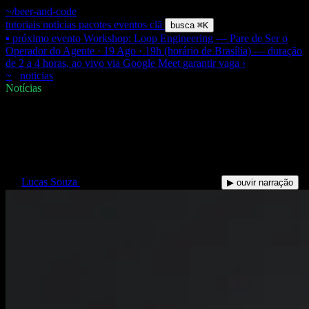
~/beer-and-code
tutoriais
noticias
pacotes
eventos
clã
busca
⌘K
▪ próximo evento
Workshop: Loop Engineering — Pare de Ser o
Operador do Agente · 19 Ago · 19h (horário de Brasília) — duração
de 2 a 4 horas, ao vivo via Google Meet
garantir vaga
›
~
/
noticias
/
fable-5-voltou
$
Notícias
Fable 5 voltou: cota, créditos à
parte e o que muda na prática
LS
Lucas Souza
·
15 Jul 2026
·
11 min de leitura
▶ ouvir narração