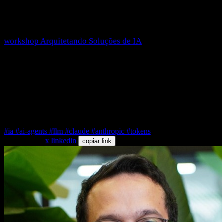
em arquitetura, contexto, avaliação e produto que aguenta
produção. É disso que a gente fala de mão na massa no
workshop Arquitetando Soluções de IA
: como pegar um
modelo de ponta e montar sistema de verdade em cima dele,
sem cair no hype de prompt mágico.
A ferramenta evoluiu de novo. A pergunta que fica é a de
sempre: você vai usar IA, ou vai construir com ela?
#ia
#ai-agents
#llm
#claude
#anthropic
#tokens
compartilhar
x
linkedin
copiar link