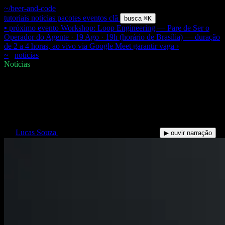
~/beer-and-code
tutoriais
noticias
pacotes
eventos
clã
busca
⌘K
▪ próximo evento
Workshop: Loop Engineering — Pare de Ser o
Operador do Agente · 19 Ago · 19h (horário de Brasília) — duração
de 2 a 4 horas, ao vivo via Google Meet
garantir vaga
›
~
/
noticias
/
claude-fable-5-vs-opus-4-8
$
Notícias
Claude Fable 5: 10 coisas que o
Opus 4.8 não fazia bem
LS
Lucas Souza
·
09 Jun 2026
·
9 min de leitura
▶ ouvir narração