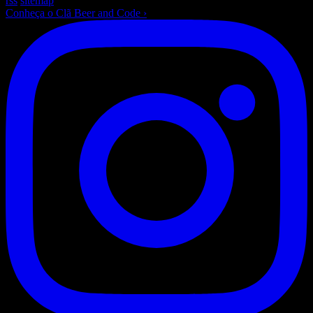
rss
sitemap
Conheça o Clã Beer and Code
›