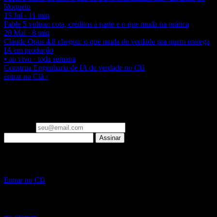
bloqueio
15 Jul · 11 min
Fable 5 voltou: cota, créditos à parte e o que muda na prática
28 Mai · 8 min
Claude Opus 4.8 chegou: o que muda de verdade pra quem entrega
IA em produção
▪ ao vivo · toda semana
Construa Engenharia de IA de verdade no Clã
entrar no Clã ›
▪ newsletter
Um email por semana: o que importa em Engenharia de IA e
Laravel, já filtrado. Zero spam.
Seu email
Assinar
▪ Clã Beer and Code
Pare de só ler sobre IA. Construa, ao vivo, toda semana.
Entrar no Clã
~
/beer-and-code — escrito com ☕ e muito Laravel