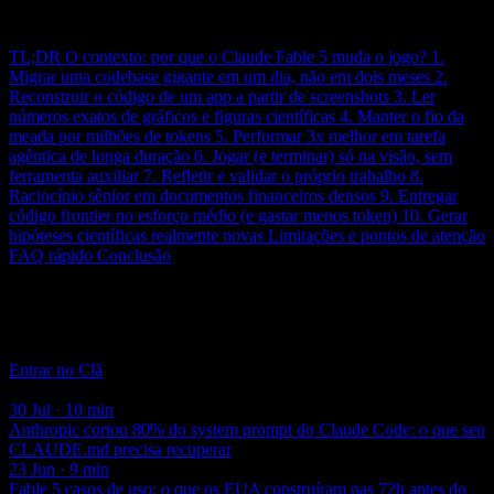
Neste post
TL;DR
O contexto: por que o Claude Fable 5 muda o jogo?
1.
Migrar uma codebase gigante em um dia, não em dois meses
2.
Reconstruir o código de um app a partir de screenshots
3. Ler
números exatos de gráficos e figuras científicas
4. Manter o fio da
meada por milhões de tokens
5. Performar 3x melhor em tarefa
agêntica de longa duração
6. Jogar (e terminar) só na visão, sem
ferramenta auxiliar
7. Refletir e validar o próprio trabalho
8.
Raciocínio sênior em documentos financeiros densos
9. Entregar
código frontier no esforço médio (e gastar menos token)
10. Gerar
hipóteses científicas realmente novas
Limitações e pontos de atenção
FAQ rápido
Conclusão
Clã Beer and Code
Acompanhamento semanal com aula ao vivo e código real — a
maior comunidade de Engenharia de IA do Brasil.
Entrar no Clã
Você também pode gostar
30 Jul · 10 min
Anthropic cortou 80% do system prompt do Claude Code: o que seu
CLAUDE.md precisa recuperar
23 Jun · 9 min
Fable 5 casos de uso: o que os EUA construíram nas 72h antes do