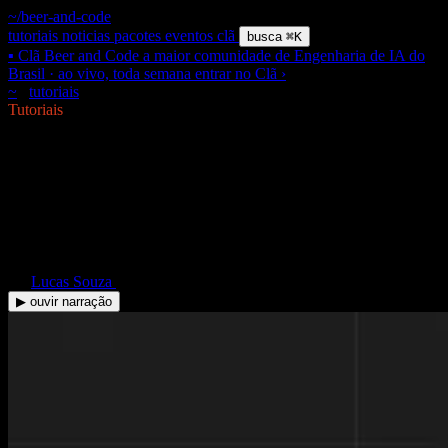
~/beer-and-code
tutoriais
noticias
pacotes
eventos
clã
busca
⌘K
▪ Clã Beer and Code
a maior comunidade de Engenharia de IA do
Brasil · ao vivo, toda semana
entrar no Clã
›
~
/
tutoriais
/
pipeline-revisao-pr-github-actions-claude
$
Tutoriais
Pipeline de revisão
automatizada de PR com
GitHub Actions e Claude
LS
Lucas Souza
·
26 Mai 2026
·
14 min de leitura
▶ ouvir narração