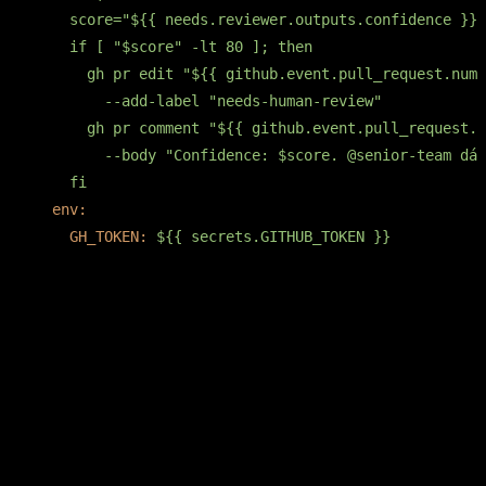
    score="${{ needs.reviewer.outputs.confidence }}"

    if [ "$score" -lt 80 ]; then

      gh pr edit "${{ github.event.pull_request.numb
        --add-label "needs-human-review"

      gh pr comment "${{ github.event.pull_request.n
        --body "Confidence: $score. @senior-team dá 
env:
GH_TOKEN:
${{
secrets.GITHUB_TOKEN
}}
Por que 80? Empírico. Testamos 70, 80 e 90 em ~150 PRs
históricos:
70:
quase nada escalava. O bot virava o único
reviewer, e três bugs sutis passaram em revisão "de
boa".