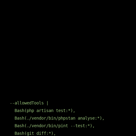
Repare em duas coisas: o Claude
escolheu
rodar só o filtro
relevante (
) em vez de bater a suíte
--filter=OrderTest
inteira, porque o prompt deixa claro que tempo importa. E o
comentário final combina
resultado de teste + análise de
diff
. Isso é o tipo de review que parece feita por gente.
Se você quiser que ele rode também outras checagens (lint,
static analysis), basta adicionar à whitelist:
copiar
YAML
--allowedTools
|

  Bash(php artisan test:*),

  Bash(./vendor/bin/phpstan analyse:*),

  Bash(./vendor/bin/pint --test:*),

  Bash(git diff:*),
