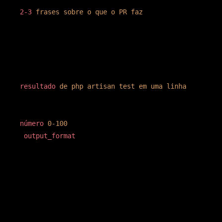
<
2-3
frases
sobre
o
que
o
PR
faz
>
## Achados

- [SEVERIDADE] arquivo:linha — descrição curta + sug
<
resultado
de
php
artisan
test
em
uma
linha
>
<
número
0-100
>
</
output_format
>
Por que XML e não Markdown? Markdown funciona até a
primeira vez que o diff em revisão contém
ou
no
##
<rule>
código. Aí o modelo se confunde sobre o que é instrução e o
que é payload. XML é menos comum em código de