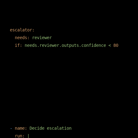
copiar
YAML
escalator:
needs:
reviewer
if:
needs.reviewer.outputs.confidence
<
80
GitHub Actions interpreta strings numericamente em
comparações
, mas vale forçar tipo. Se preferir robustez,
<
transforma em job de bash explícito:
copiar
YAML
-
name:
Decide
escalation
run:
|
