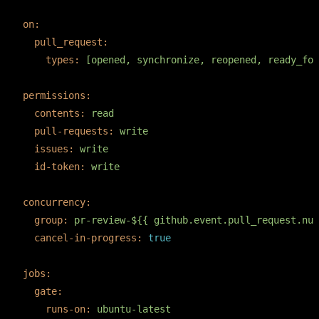
on:
pull_request:
types:
[opened,
synchronize,
reopened,
ready_for
permissions:
contents:
read
pull-requests:
write
issues:
write
id-token:
write
concurrency:
group:
pr-review-${{
github.event.pull_request.num
cancel-in-progress:
true
jobs:
gate:
runs-on:
ubuntu-latest