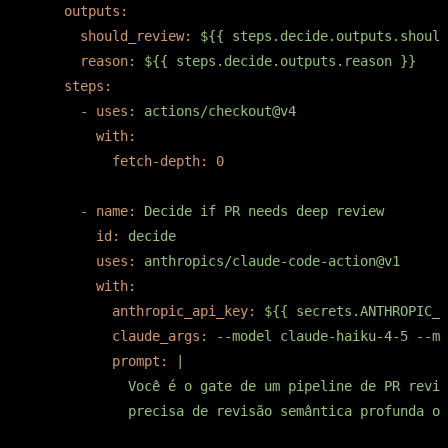
outputs:
should_review:
${{
steps.decide.outputs.should
reason:
${{
steps.decide.outputs.reason
}}
steps:
-
uses:
actions/checkout@v4
with:
fetch-depth:
0
-
name:
Decide
if
PR
needs
deep
review
id:
decide
uses:
anthropics/claude-code-action@v1
with:
anthropic_api_key:
${{
secrets.ANTHROPIC_A
claude_args:
--model
claude-haiku-4-5
--ma
prompt:
|

            Você é o gate de um pipeline de PR revie