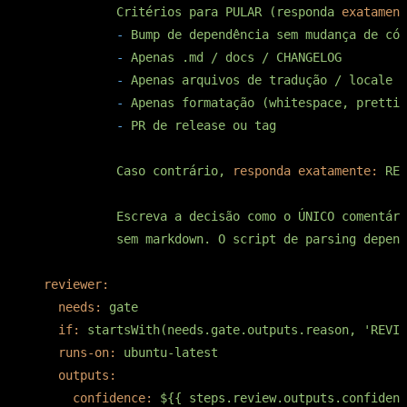
Critérios
para
PULAR
(responda
exatament
-
Bump
de
dependência
sem
mudança
de
cód
-
Apenas
.md
/
docs
/
CHANGELOG
-
Apenas
arquivos
de
tradução
/
locale
-
Apenas
formatação
(whitespace,
prettie
-
PR
de
release
ou
tag
Caso
contrário,
responda exatamente:
REV
Escreva
a
decisão
como
o
ÚNICO
comentári
sem
markdown.
O
script
de
parsing
depend
reviewer:
needs:
gate
if:
startsWith(needs.gate.outputs.reason,
'REVIE
runs-on:
ubuntu-latest
outputs:
confidence:
${{
steps.review.outputs.confidenc