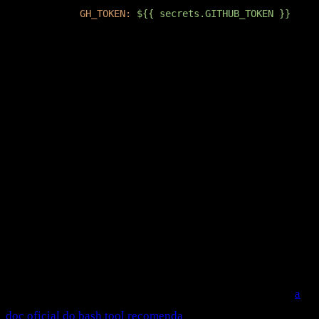
GH_TOKEN:
${{
secrets.GITHUB_TOKEN
}}
Três decisões que valem comentário:
cancelando rodadas anteriores.
Dev empurra
concurrency
commit a cada 30 segundos. Sem isso, o workflow vai
disparar 5 vezes em paralelo e queimar quota — o
cancel-
mata as rodadas antigas quando uma
in-progress: true
nova entra.
é uma whitelist por glob.
A action v1 expõe
--allowedTools
a flag direto do CLI do Claude Code.
Bash(php artisan
libera só
, não
test:*)
php artisan test
php artisan
nem
. Allowlist em vez de blocklist é o que
a
tinker
rm -rf
doc oficial do bash tool recomenda
— blocklist é fácil