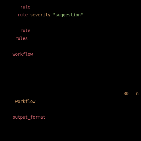
</
rule
>
<
rule
severity
=
"suggestion"
>
    Falta de teste cobrindo o caminho feliz e um cas
</
rule
>
</
rules
>
<
workflow
>
1. Leia o diff completo do PR usando `git diff origi
2. Identifique arquivos sensíveis (rotas, controller
3. Rode `php artisan test` e observe o resultado.

4. Cruze achados do diff com resultado de teste.

5. Se algo for ambíguo, devolva confidence 
< 
80
 — 
n
ã
</
workflow
>
<
output_format
>
Devolva exatamente este formato, nada mais:
