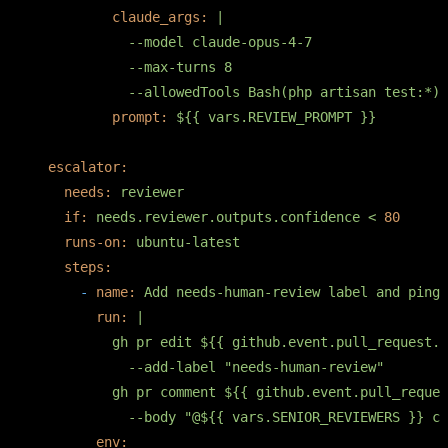
claude_args:
|

            --model claude-opus-4-7

            --max-turns 8

prompt:
${{
vars.REVIEW_PROMPT
}}
escalator:
needs:
reviewer
if:
needs.reviewer.outputs.confidence
<
80
runs-on:
ubuntu-latest
steps:
-
name:
Add
needs-human-review
label
and
ping
run:
|

          gh pr edit ${{ github.event.pull_request.n
            --add-label "needs-human-review"

          gh pr comment ${{ github.event.pull_reques
env: