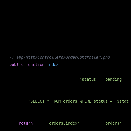
Mês passado, um dev empurrou esse diff num controller de
filtro de pedidos (anonimizado, mas a estrutura é literal):
copiar
PHP
// app/Http/Controllers/OrderController.php
public
function
index
(Request $request)
{

    $status = $request->query(
'status'
, 
'pending'
);

    $orders = DB::select(

"SELECT * FROM orders WHERE status = '$statu
    );

return
 view(
'orders.index'
, compact(
'orders'
));
