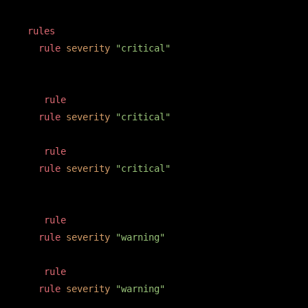
<
rules
>
<
rule
severity
=
"critical"
>
    SQL injection: qualquer concatenação de input em
    Eloquent e query builder com bindings são OK.

</
rule
>
<
rule
severity
=
"critical"
>
    Mass assignment sem $fillable ou $guarded.

</
rule
>
<
rule
severity
=
"critical"
>
    Falha em rodar `php artisan test` é blocker. Sem
    de comentar. Se quebrar, identifique o teste e a
</
rule
>
<
rule
severity
=
"warning"
>
    Query dentro de loop (N+1). Sugira eager loading
</
rule
>
<
rule
severity
=
"warning"
>
    Endpoint público sem rate limit ou sem auth midd