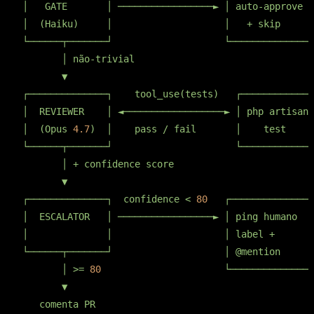
│
GATE
│
─────────────────►
│
auto-approve
│
│
(Haiku)
│
│
+
skip
│
└──────┬───────┘
└──────────────┘
│
não-trivial
▼
┌──────────────┐
tool_use(tests)
┌─────────────
│
REVIEWER
│
◄──────────────────►
│
php
artisan
│
(Opus
4.7
)
│
pass
/
fail
│
test
└──────┬───────┘
└─────────────
│
+
confidence
score
▼
┌──────────────┐
confidence
<
80
┌──────────────┐
│
ESCALATOR
│
─────────────────►
│
ping
humano
│
│
│
│
label
+
│
└──────┬───────┘
│
@mention
│
│
>=
80
└──────────────┘
▼
comenta
PR