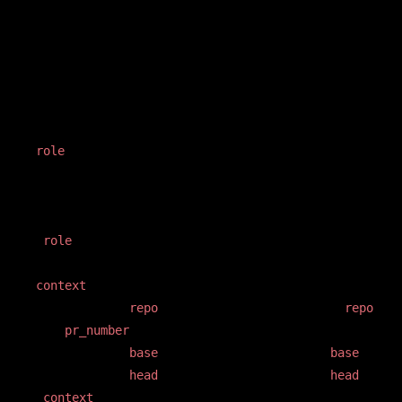
perde sem fronteira clara entre o que é instrução e o que é
input.
copiar
XML
<
role
>
Você é um senior code reviewer de um time PHP/Larave
Foca em correção, segurança, performance e contratos
</
role
>
<
context
>
Repositório: 
<
repo
>
{{ github.repository }}
</
repo
>
PR: 
<
pr_number
>
{{ github.event.pull_request.number }
Branch base: 
<
base
>
{{ github.base_ref }}
</
base
>
Branch head: 
<
head
>
{{ github.head_ref }}
</
head
>
</
context
>