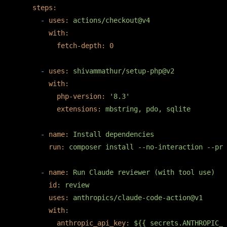
steps:
-
uses:
actions/checkout@v4
with:
fetch-depth:
0
-
uses:
shivammathur/setup-php@v2
with:
php-version:
'8.3'
extensions:
mbstring,
pdo,
sqlite
-
name:
Install
dependencies
run:
composer
install
--no-interaction
--pre
-
name:
Run
Claude
reviewer
(with
tool
use)
id:
review
uses:
anthropics/claude-code-action@v1
with:
anthropic_api_key:
${{
secrets.ANTHROPIC_A