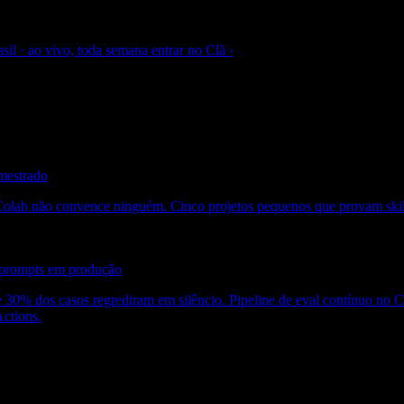
sil · ao vivo, toda semana
entrar no Clã
›
 mestrado
olab não convence ninguém. Cinco projetos pequenos que provam skill
a prompts em produção
0% dos casos regrediram em silêncio. Pipeline de eval contínuo no CI
ctions.
á filtrado. Zero spam.