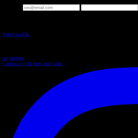
Seu email
▪ Clã Beer and Code
Pare de só ler sobre IA. Construa, ao vivo, toda semana.
Entrar no Clã
~
/beer-and-code — escrito com ☕ e muito Laravel
rss
sitemap
Conheça o Clã Beer and Code
›