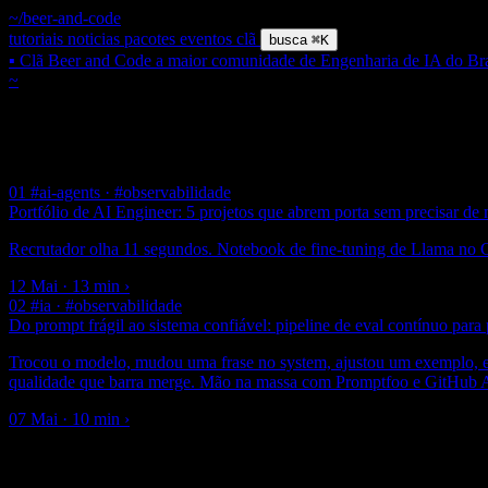
~/beer-and-code
tutoriais
noticias
pacotes
eventos
clã
busca
⌘K
▪ Clã Beer and Code
a maior comunidade de Engenharia de IA do Bra
~
/ tag /
#promptfoo
$ grep
#
Promptfoo
2 posts
01
#ai-agents · #observabilidade
Portfólio de AI Engineer: 5 projetos que abrem porta sem precisar de
Recrutador olha 11 segundos. Notebook de fine-tuning de Llama no C
12 Mai · 13 min
›
02
#ia · #observabilidade
Do prompt frágil ao sistema confiável: pipeline de eval contínuo par
Trocou o modelo, mudou uma frase no system, ajustou um exemplo, e 3
qualidade que barra merge. Mão na massa com Promptfoo e GitHub A
07 Mai · 10 min
›
▪ newsletter
Um email por semana: o que importa em Engenharia de IA e Laravel, j