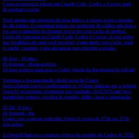
Como economizar tokens em Claude Code, Codex e Cursor: pare
de quebrar o cache
Você manda uma pergunta de uma linha e o /usage acusa consumo
do dia inteiro. Economizar tokens em assistente de código não tem a
ver com o tamanho do prompt: tem a ver com cache de prefixo.
Como ele funciona no Claude Code, Codex e Cursor, as sete ações
que invalidam ele sem você perceber, como medir com cache_read
vs cache_creation, e oito alavancas para estender a sessão.
06 Ago · 16 min
›
03
#openai · #boas-praticas
10 boas práticas para usar o Codex (direto da documentação oficial)
Varremos a documentação oficial nova do Codex
(learn.chatgpt.com) e condensamos as 10 boas práticas que a própria
OpenAI recomenda: prompting por resultado, AGENTS.md vivo,
permissões restritas, escolha de modelo, skills, cloud e automação.
26 Jul · 8 min
›
04
#openai · #ia
Codex com contexto reduzido: OpenAI cortou de 372k pra 272k
sem avisar
A OpenAI baixou o contexto efetivo do modelo do Codex de 372k