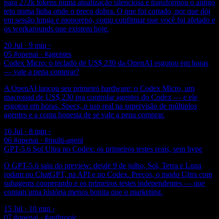
para 272k tokens numa atualização silenciosa e transformou o antigo
teto numa linha onde o preço dobra. O que foi cortado, por que dói
em sessão longa e monorepo, como confirmar que você foi afetado e
os workarounds que existem hoje.
20 Jul · 9 min
›
05
#openai · #agentes
Codex Micro: o teclado de US$ 230 da OpenAI esgotou em horas
— vale a pena comprar?
A OpenAI lançou seu primeiro hardware: o Codex Micro, um
macropad de US$ 230 pra controlar agentes do Codex — e ele
esgotou em horas. Specs, o uso real na supervisão de múltiplos
agentes e a conta honesta de se vale a pena comprar.
16 Jul · 8 min
›
06
#openai · #multi-agent
GPT-5.6 Sol Ultra no Codex: os primeiros testes reais, sem hype
O GPT-5.6 saiu do preview: desde 9 de julho, Sol, Terra e Luna
rodam no ChatGPT, na API e no Codex. Preços, o modo Ultra com
subagents cooperando e os primeiros testes independentes — que
contam uma história menos bonita que o marketing.
15 Jul · 10 min
›
07
#openai · #anthropic