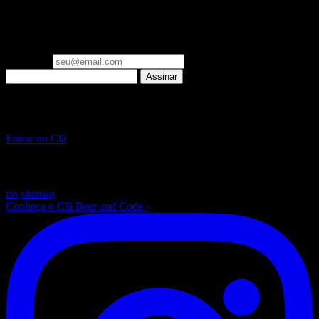
Um email por semana: o que importa em Engenharia de IA e
Laravel, já filtrado. Zero spam.
Seu email
Assinar
▪ Clã Beer and Code
Pare de só ler sobre IA. Construa, ao vivo, toda semana.
Entrar no Clã
~
/beer-and-code — escrito com ☕ e muito Laravel
rss
sitemap
Conheça o Clã Beer and Code
›