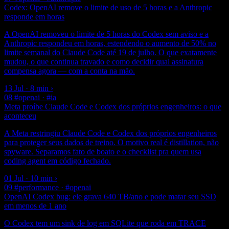
Codex: OpenAI remove o limite de uso de 5 horas e a Anthropic
responde em horas
A OpenAI removeu o limite de 5 horas do Codex sem aviso e a
Anthropic respondeu em horas, estendendo o aumento de 50% no
limite semanal do Claude Code até 19 de julho. O que exatamente
mudou, o que continua travado e como decidir qual assinatura
compensa agora — com a conta na mão.
13 Jul · 8 min
›
08
#openai · #ia
Meta proíbe Claude Code e Codex dos próprios engenheiros: o que
aconteceu
A Meta restringiu Claude Code e Codex dos próprios engenheiros
para proteger seus dados de treino. O motivo real é distillation, não
spyware. Separamos fato de boato e o checklist pra quem usa
coding agent em código fechado.
01 Jul · 10 min
›
09
#performance · #openai
OpenAI Codex bug: ele grava 640 TB/ano e pode matar seu SSD
em menos de 1 ano
O Codex tem um sink de log em SQLite que roda em TRACE