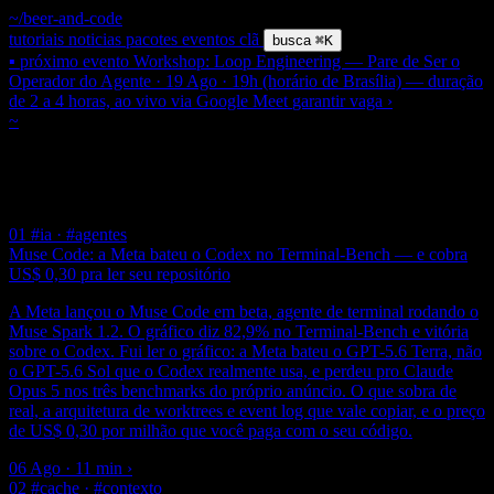
~/beer-and-code
tutoriais
noticias
pacotes
eventos
clã
busca
⌘K
▪ próximo evento
Workshop: Loop Engineering — Pare de Ser o
Operador do Agente · 19 Ago · 19h (horário de Brasília) — duração
de 2 a 4 horas, ao vivo via Google Meet
garantir vaga
›
~
/ tag /
#codex
$ grep
#
Codex
11 posts
01
#ia · #agentes
Muse Code: a Meta bateu o Codex no Terminal-Bench — e cobra
US$ 0,30 pra ler seu repositório
A Meta lançou o Muse Code em beta, agente de terminal rodando o
Muse Spark 1.2. O gráfico diz 82,9% no Terminal-Bench e vitória
sobre o Codex. Fui ler o gráfico: a Meta bateu o GPT-5.6 Terra, não
o GPT-5.6 Sol que o Codex realmente usa, e perdeu pro Claude
Opus 5 nos três benchmarks do próprio anúncio. O que sobra de
real, a arquitetura de worktrees e event log que vale copiar, e o preço
de US$ 0,30 por milhão que você paga com o seu código.
06 Ago · 11 min
›
02
#cache · #contexto