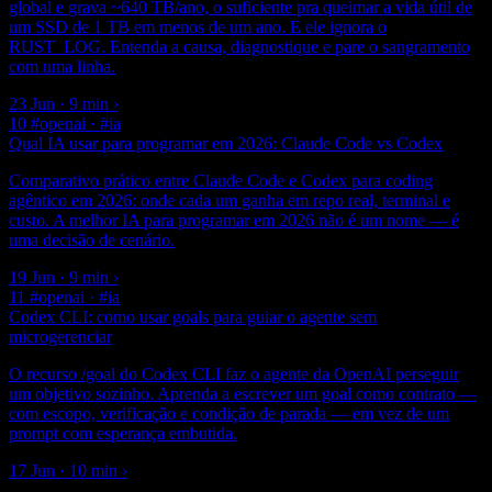
global e grava ~640 TB/ano, o suficiente pra queimar a vida útil de
um SSD de 1 TB em menos de um ano. E ele ignora o
RUST_LOG. Entenda a causa, diagnostique e pare o sangramento
com uma linha.
23 Jun · 9 min
›
10
#openai · #ia
Qual IA usar para programar em 2026: Claude Code vs Codex
Comparativo prático entre Claude Code e Codex para coding
agêntico em 2026: onde cada um ganha em repo real, terminal e
custo. A melhor IA para programar em 2026 não é um nome — é
uma decisão de cenário.
19 Jun · 9 min
›
11
#openai · #ia
Codex CLI: como usar goals para guiar o agente sem
microgerenciar
O recurso /goal do Codex CLI faz o agente da OpenAI perseguir
um objetivo sozinho. Aprenda a escrever um goal como contrato —
com escopo, verificação e condição de parada — em vez de um
prompt com esperança embutida.
17 Jun · 10 min
›
▪ newsletter