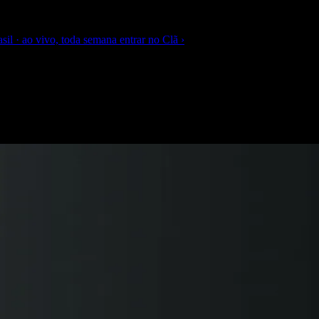
sil · ao vivo, toda semana
entrar no Clã
›
ands e MCP: os três recursos qu