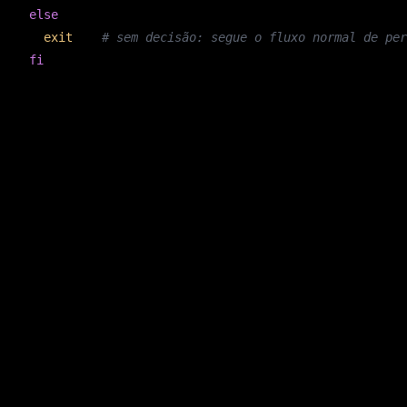
else
exit
 0  
# sem decisão: segue o fluxo normal de per
fi
aceita
,
,
ou
. Saída c
permissionDecision
deny
allow
ask
defer
diferente
, não só barrar.
A aplicação prática vai muito além de bloquear
. Um
rm
PostTo
no terminal quando a tarefa termina. Um
que inj
SessionStart
modelo "lembrar" e viram trilho fixo.
Slash commands: pare de repetir o 
Se você cola o mesmo bloco de instruções no chat toda sem