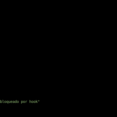
no stdin e responde com uma decisão de permissão:
bloqueado por hook"
