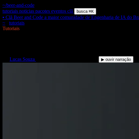
~/beer-and-code
tutoriais
noticias
pacotes
eventos
clã
busca
⌘K
▪ Clã Beer and Code
a maior comunidade de Engenharia de IA do Bra
~
/
tutoriais
/
claude-code-hooks-slash-commands-mcp
$
Tutoriais
Claude Code hooks, slash comm
LS
Lucas Souza
·
17 Jun 2026
·
9 min de leitura
▶ ouvir narração