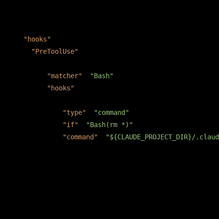
{

"hooks"
: {

"PreToolUse"
: [

      {

"matcher"
: 
"Bash"
,

"hooks"
: [

          {

"type"
: 
"command"
,

"if"
: 
"Bash(rm *)"
,

"command"
: 
"${CLAUDE_PROJECT_DIR}/.claud
          }

        ]

      }

    ]

  }
