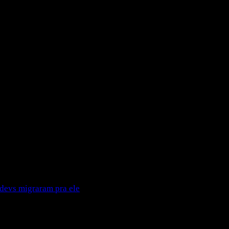
configura: hooks, slash commands e MCP.
 é desperdiçar a maior parte da ferramenta.
o:
hooks
para automatizar e blindar ações,
slash commands
 config exatos.
reutilizáveis) e MCP (conexão com ferramentas externas).
 devs migraram pra ele
.