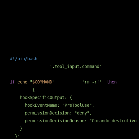
E o script que decide. Ele recebe o input da tool como JSON 
BASH
#!/bin/bash
COMMAND=$(jq -r 
'.tool_input.command'
)

if
echo
"
$COMMAND
"
 | grep -q 
'rm -rf'
; 
then
  jq -n 
'{

    hookSpecificOutput: {

      hookEventName: "PreToolUse",

      permissionDecision: "deny",

      permissionDecisionReason: "Comando destrutivo 
    }

  }'