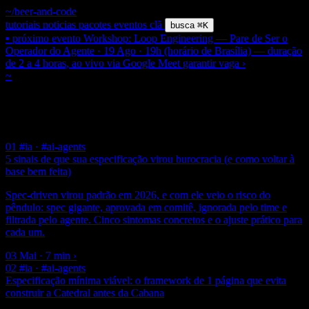
~/beer-and-code
tutoriais
noticias
pacotes
eventos
clã
busca
⌘K
▪ próximo evento
Workshop: Loop Engineering — Pare de Ser o
Operador do Agente · 19 Ago · 19h (horário de Brasília) — duração
de 2 a 4 horas, ao vivo via Google Meet
garantir vaga
›
~
/ tag /
#gestao-de-escopo
$ grep
#
Gestao De Escopo
2 posts
01
#ia · #ai-agents
5 sinais de que sua especificação virou burocracia (e como voltar à
base bem feita)
Spec-driven virou padrão em 2026, e com ele veio o risco do
pêndulo: spec gigante, aprovada em comitê, ignorada pelo time e
filtrada pelo agente. Cinco sintomas concretos e o ajuste prático para
cada um.
03 Mai · 7 min
›
02
#ia · #ai-agents
Especificação mínima viável: o framework de 1 página que evita
construir a Catedral antes da Cabana