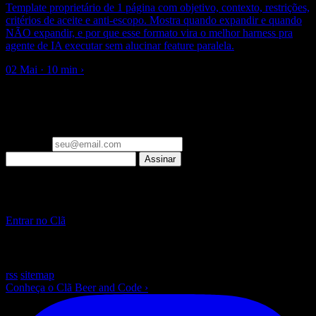
Template proprietário de 1 página com objetivo, contexto, restrições,
critérios de aceite e anti-escopo. Mostra quando expandir e quando
NÃO expandir, e por que esse formato vira o melhor harness pra
agente de IA executar sem alucinar feature paralela.
02 Mai · 10 min
›
▪ newsletter
Um email por semana: o que importa em Engenharia de IA e
Laravel, já filtrado. Zero spam.
Seu email
Assinar
▪ Clã Beer and Code
Pare de só ler sobre IA. Construa, ao vivo, toda semana.
Entrar no Clã
~
/beer-and-code — escrito com ☕ e muito Laravel
rss
sitemap
Conheça o Clã Beer and Code
›