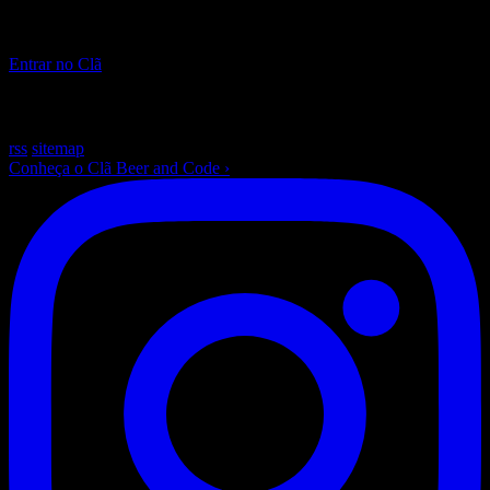
Pare de só ler sobre IA. Construa, ao vivo, toda semana.
Entrar no Clã
~
/beer-and-code — escrito com ☕ e muito Laravel
rss
sitemap
Conheça o Clã Beer and Code
›