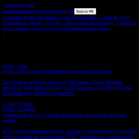
~/beer-and-code
tutoriais
noticias
pacotes
eventos
clã
busca
⌘K
▪ próximo evento
Workshop: Loop Engineering — Pare de Ser o
Operador do Agente · 19 Ago · 19h (horário de Brasília) — duração
de 2 a 4 horas, ao vivo via Google Meet
garantir vaga
›
~
/ tag /
#fine-tuning
$ grep
#
Fine Tuning
3 posts
01
#ia · #rag
O que é fine tuning? Guia prático (e quando NÃO usar)
Todo mundo acha que precisa de fine tuning. Quase ninguém
precisa. O guia direto do que é, como funciona e o critério honesto
de quando usar vs RAG vs contexto.
21 Jul · 10 min
›
02
#ia · #agentes
Quando usar RAG (e quando fine-tuning ou contexto resolvem
melhor)
RAG virou resposta automática pra tudo, e quase sempre é a escolha
errada. O mapa de decisão entre RAG, fine-tuning e contexto pelos