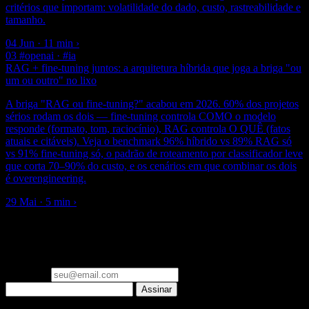
critérios que importam: volatilidade do dado, custo, rastreabilidade e
tamanho.
04 Jun · 11 min
›
03
#openai · #ia
RAG + fine-tuning juntos: a arquitetura híbrida que joga a briga "ou
um ou outro" no lixo
A briga "RAG ou fine-tuning?" acabou em 2026. 60% dos projetos
sérios rodam os dois — fine-tuning controla COMO o modelo
responde (formato, tom, raciocínio), RAG controla O QUÊ (fatos
atuais e citáveis). Veja o benchmark 96% híbrido vs 89% RAG só
vs 91% fine-tuning só, o padrão de roteamento por classificador leve
que corta 70–90% do custo, e os cenários em que combinar os dois
é overengineering.
29 Mai · 5 min
›
▪ newsletter
Um email por semana: o que importa em Engenharia de IA e
Laravel, já filtrado. Zero spam.
Seu email
Assinar
▪ Clã Beer and Code