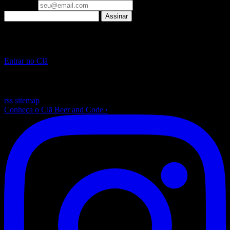
Seu email
Assinar
▪ Clã Beer and Code
Pare de só ler sobre IA. Construa, ao vivo, toda semana.
Entrar no Clã
~
/beer-and-code — escrito com ☕ e muito Laravel
rss
sitemap
Conheça o Clã Beer and Code
›