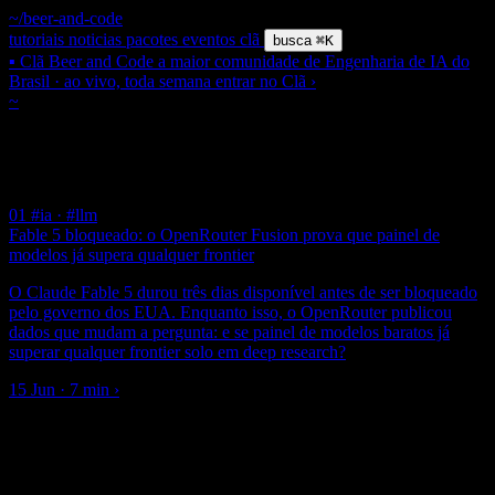
~/beer-and-code
tutoriais
noticias
pacotes
eventos
clã
busca
⌘K
▪ Clã Beer and Code
a maior comunidade de Engenharia de IA do
Brasil · ao vivo, toda semana
entrar no Clã
›
~
/ tag /
#deep-research
$ grep
#
Deep Research
1 post
01
#ia · #llm
Fable 5 bloqueado: o OpenRouter Fusion prova que painel de
modelos já supera qualquer frontier
O Claude Fable 5 durou três dias disponível antes de ser bloqueado
pelo governo dos EUA. Enquanto isso, o OpenRouter publicou
dados que mudam a pergunta: e se painel de modelos baratos já
superar qualquer frontier solo em deep research?
15 Jun · 7 min
›
▪ newsletter
Um email por semana: o que importa em Engenharia de IA e
Laravel, já filtrado. Zero spam.