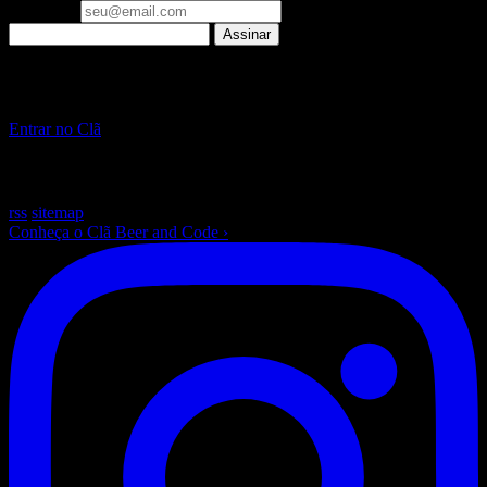
Seu email
Assinar
▪ Clã Beer and Code
Pare de só ler sobre IA. Construa, ao vivo, toda semana.
Entrar no Clã
~
/beer-and-code — escrito com ☕ e muito Laravel
rss
sitemap
Conheça o Clã Beer and Code
›