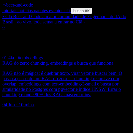
~/beer-and-code
tutoriais
noticias
pacotes
eventos
clã
busca
⌘K
▪ Clã Beer and Code
a maior comunidade de Engenharia de IA do
Brasil · ao vivo, toda semana
entrar no Clã
›
~
/ tag /
#chunking
$ grep
#
Chunking
1 post
01
#ia · #embeddings
RAG do zero: chunking, embeddings e busca que funciona
RAG não é mágica: é quebrar texto, virar vetor e buscar bem. O
passo a passo de um RAG do zero — chunking recursive com
overlap, embeddings com text-embedding-3-small e busca por
similaridade no Postgres com pgvector e índice HNSW. Errar o
chunking é onde 80% dos RAGs nascem ruins.
04 Jun · 10 min
›
▪ newsletter
Um email por semana: o que importa em Engenharia de IA e
Laravel, já filtrado. Zero spam.