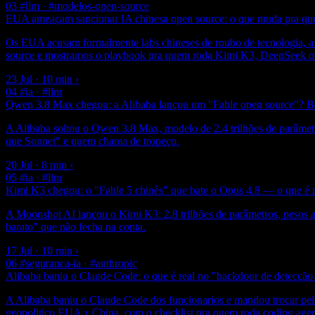
03
#llm · #modelos-open-source
EUA ameaçam sancionar IA chinesa open source: o que muda pra q
Os EUA acusam formalmente labs chineses de roubo de tecnologia, a
source e mostramos o playbook pra quem roda Kimi K3, DeepSeek ou
23 Jul · 10 min
›
04
#ia · #llm
Qwen 3.8 Max chegou: a Alibaba lançou um "Fable open source"? Be
A Alibaba soltou o Qwen 3.8 Max, modelo de 2.4 trilhões de parâmetr
que Sonnet" e quem chama de tropeço.
20 Jul · 8 min
›
05
#ia · #llm
Kimi K3 chegou: o "Fable 5 chinês" que bate o Opus 4.8 — o que é 
A Moonshot AI lançou o Kimi K3: 2,8 trilhões de parâmetros, pesos a
barato" que não fecha na conta.
17 Jul · 10 min
›
06
#seguranca-ia · #anthropic
Alibaba baniu o Claude Code: o que é real no "backdoor de detecção
A Alibaba baniu o Claude Code dos funcionarios e mandou trocar pel
geopolitico EUA x China, com o checklist pra quem roda coding agent