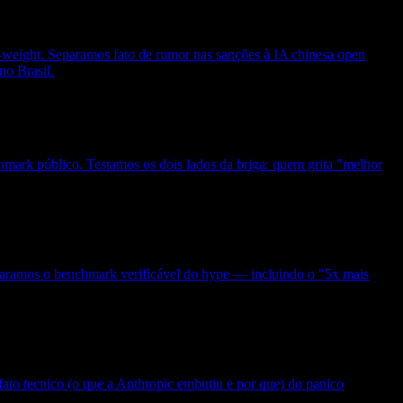
weight. Separamos fato de rumor nas sanções à IA chinesa open
o Brasil.
hmark público. Testamos os dois lados da briga: quem grita "melhor
eparamos o benchmark verificável do hype — incluindo o "5x mais
to tecnico (o que a Anthropic embutiu e por que) do panico