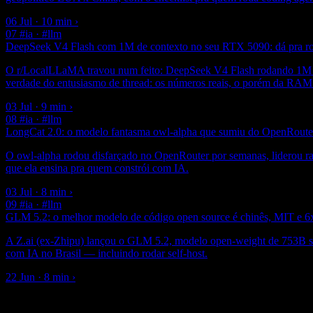
06 Jul · 10 min
›
07
#ia · #llm
DeepSeek V4 Flash com 1M de contexto no seu RTX 5090: dá pra r
O r/LocalLLaMA travou num feito: DeepSeek V4 Flash rodando 1M de
verdade do entusiasmo de thread: os números reais, o porém da RAM 
03 Jul · 9 min
›
08
#ia · #llm
LongCat 2.0: o modelo fantasma owl-alpha que sumiu do OpenRouter
O owl-alpha rodou disfarçado no OpenRouter por semanas, liderou ra
que ela ensina pra quem constrói com IA.
03 Jul · 8 min
›
09
#ia · #llm
GLM 5.2: o melhor modelo de código open source é chinês, MIT e 6x
A Z.ai (ex-Zhipu) lançou o GLM 5.2, modelo open-weight de 753B so
com IA no Brasil — incluindo rodar self-host.
22 Jun · 8 min
›
▪ newsletter