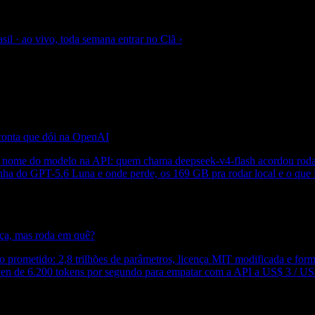
sil · ao vivo, toda semana
entrar no Clã
›
conta que dói na OpenAI
 nome do modelo na API: quem chama deepseek-v4-flash acordou rodan
ha do GPT-5.6 Luna e onde perde, os 169 GB pra rodar local e o que 
aça, mas roda em quê?
o prometido: 2,8 trilhões de parâmetros, licença MIT modificada e 
even de 6.200 tokens por segundo para empatar com a API a US$ 3 / U