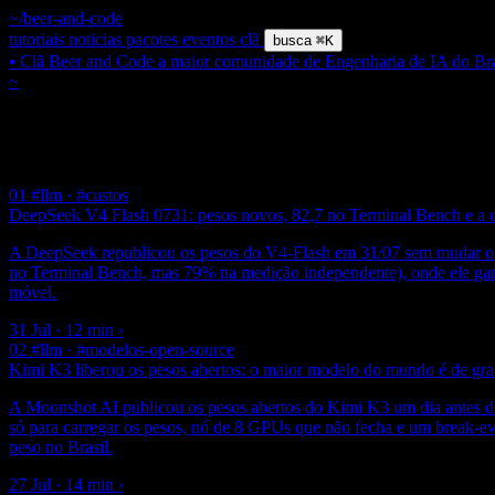
~/beer-and-code
tutoriais
noticias
pacotes
eventos
clã
busca
⌘K
▪ Clã Beer and Code
a maior comunidade de Engenharia de IA do Bra
~
/ tag /
#china
$ grep
#
China
9 posts
01
#llm · #custos
DeepSeek V4 Flash 0731: pesos novos, 82,7 no Terminal Bench e a 
A DeepSeek republicou os pesos do V4-Flash em 31/07 sem mudar o
no Terminal Bench, mas 79% na medição independente), onde ele gan
móvel.
31 Jul · 12 min
›
02
#llm · #modelos-open-source
Kimi K3 liberou os pesos abertos: o maior modelo do mundo é de gr
A Moonshot AI publicou os pesos abertos do Kimi K3 um dia antes d
só para carregar os pesos, nó de 8 GPUs que não fecha e um break-
peso no Brasil.
27 Jul · 14 min
›