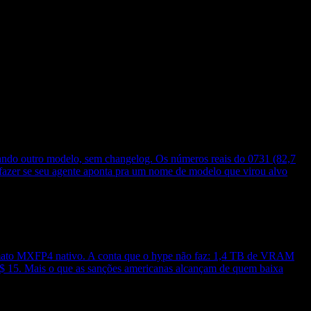
do outro modelo, sem changelog. Os números reais do 0731 (82,7
fazer se seu agente aponta pra um nome de modelo que virou alvo
formato MXFP4 nativo. A conta que o hype não faz: 1,4 TB de VRAM
S$ 15. Mais o que as sanções americanas alcançam de quem baixa