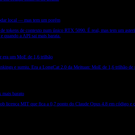
odar local — mas tem um porém
 tokens de contexto num único RTX 5090. É real, mas tem um asteris
e quando a API sai mais barata.
 era um MoE de 1,6 trilhão
nkings e sumiu. Era a LongCat 2.0 da Meituan: MoE de 1,6 trilhão de
 mais barato
b licença MIT que fica a 0,7 ponto do Claude Opus 4.8 em código e 