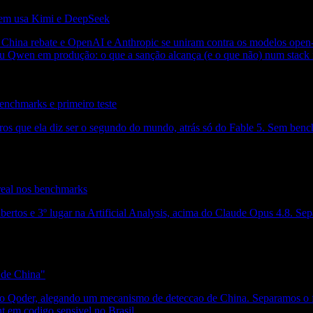
uem usa Kimi e DeepSeek
 China rebate e OpenAI e Anthropic se uniram contra os modelos open-
 Qwen em produção: o que a sanção alcança (e o que não) num stack n
nchmarks e primeiro teste
os que ela diz ser o segundo do mundo, atrás só do Fable 5. Sem benc
real nos benchmarks
bertos e 3º lugar na Artificial Analysis, acima do Claude Opus 4.8. S
 de China"
o Qoder, alegando um mecanismo de deteccao de China. Separamos o fa
 em codigo sensivel no Brasil.