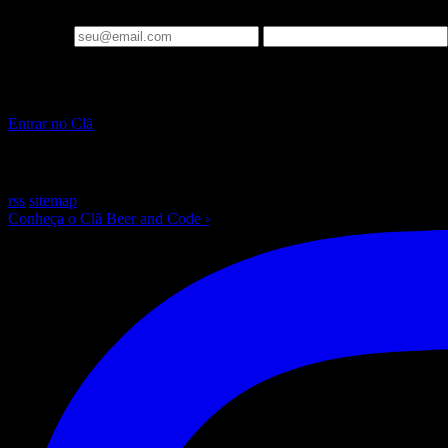
Um email por semana: o que importa em Engenharia de IA e Laravel, j
Seu email
▪ Clã Beer and Code
Pare de só ler sobre IA. Construa, ao vivo, toda semana.
Entrar no Clã
~
/beer-and-code — escrito com ☕ e muito Laravel
rss
sitemap
Conheça o Clã Beer and Code
›